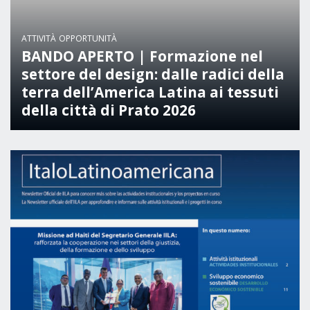
BIBLIOTECA
ATTIVITÀ
OPPORTUNITÀ
BANDO APERTO | Formazione nel
Catalogo
settore del design: dalle radici della
terra dell’America Latina ai tessuti
Pubblicazioni
della città di Prato 2026
OPPORTUNITÀ
Bandi
Borse di studio
Alta Formazione
Albo fornitori
Contratti/Accordi/Grant