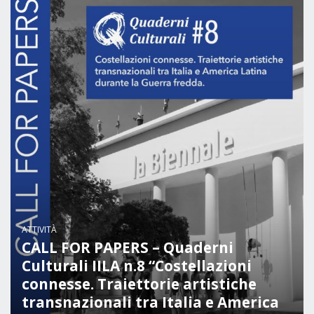
Attività istituzionali
Segreteria Culturale
Segreteria Socio-economica
Segreteria Tecnico scientifica
Forum PMI
Conferenze Italia-America Latina e Caraibi
Rete per la promozione dell’uguaglianza di
genere
Borse di Studio
Partnership
ATTIVITÀ
CALL FOR PAPERS – Quaderni
COOPERAZIONE
Culturali IILA n.8 “Costellazioni
connesse. Traiettorie artistiche
Patrimonio culturale
transnazionali tra Italia e America