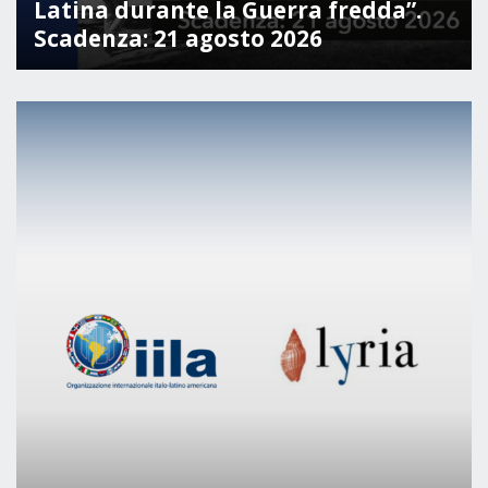
Latina durante la Guerra fredda”.
Empowerment socio- economico
Scadenza: 21 agosto 2026
Giustizia e Sicurezza
EUROsociAL
EL PAcCTO
EUROFRONT
COPOLAD III
AL-INVEST Verde
MEDIA
Foto
Video
Audio