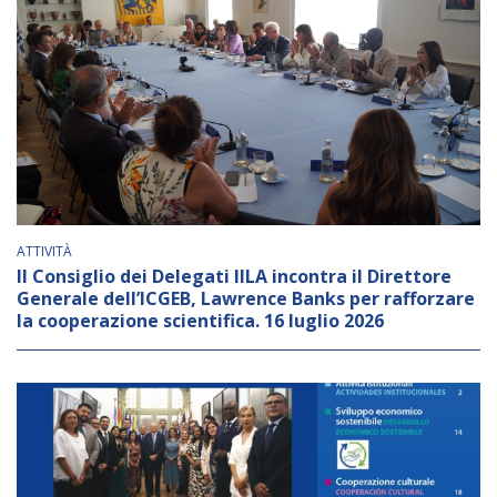
BIBLIOTECA
Catalogo
Pubblicazioni
OPPORTUNITÀ
ATTIVITÀ
Il Consiglio dei Delegati IILA incontra il Direttore
Bandi
Generale dell’ICGEB, Lawrence Banks per rafforzare
la cooperazione scientifica. 16 luglio 2026
Borse di studio
Alta Formazione
Albo fornitori
Contratti/Accordi/Grant