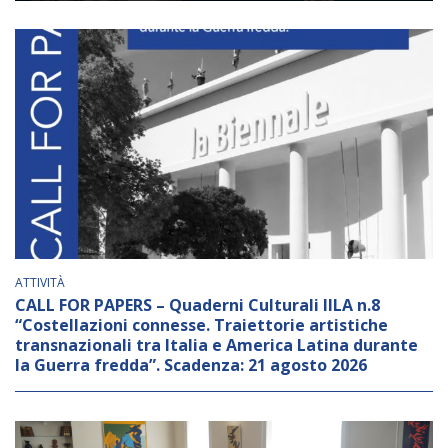
Empowerment socio- economico
Giustizia e Sicurezza
EUROsociAL
EL PAcCTO
EUROFRONT
COPOLAD III
AL-INVEST Verde
ATTIVITÀ
MEDIA
CALL FOR PAPERS – Quaderni Culturali IILA n.8
“Costellazioni connesse. Traiettorie artistiche
transnazionali tra Italia e America Latina durante
Foto
la Guerra fredda”. Scadenza: 21 agosto 2026
Video
Audio