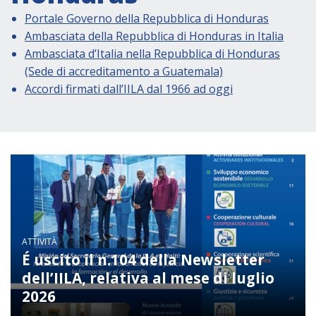
Attività istituzionali
Portale Governo della Repubblica di Honduras
Segreteria Culturale
Ambasciata della Repubblica di Honduras in Italia
Segreteria Socio-economica
Ambasciata d’Italia nella Repubblica di Honduras
(Sede di accreditamento a Guatemala)
Segreteria Tecnico scientifica
Accordi firmati dall’IILA dal 1966 ad oggi
Forum PMI
Conferenze Italia-America Latina e Caraibi
Rete per la promozione dell’uguaglianza di
genere
Borse di Studio
Partnership
ATTIVITÀ
É uscito il n.104 della Newsletter
COOPERAZIONE
dell’IILA, relativa al mese di luglio
2026
Patrimonio culturale