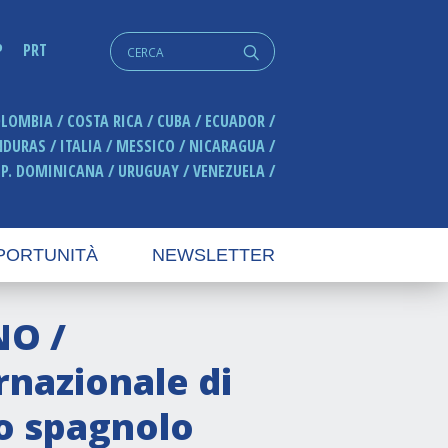
Cerca:
P
PRT
q
OLOMBIA
COSTA RICA
CUBA
ECUADOR
NDURAS
ITALIA
MESSICO
NICARAGUA
EP. DOMINICANA
URUGUAY
VENEZUELA
PORTUNITÀ
NEWSLETTER
NO /
nazionale di
lo spagnolo