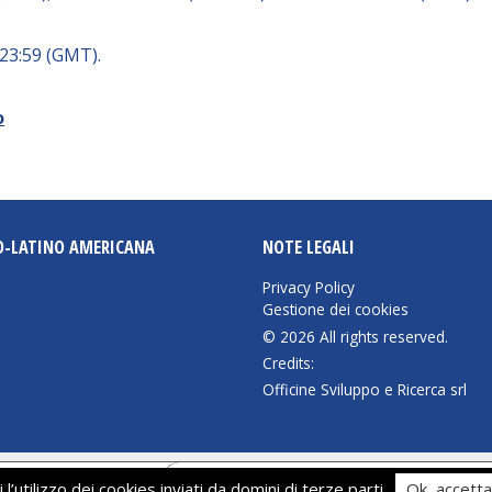
 23:59 (GMT).
o
O-LATINO AMERICANA
NOTE LEGALI
Privacy Policy
Gestione dei cookies
© 2026 All rights reserved.
Credits:
Officine Sviluppo e Ricerca srl
iva sulla raccolta
Le tue preferenze relative alla priva
 l’utilizzo dei cookies inviati da domini di terze parti
Ok, accetta