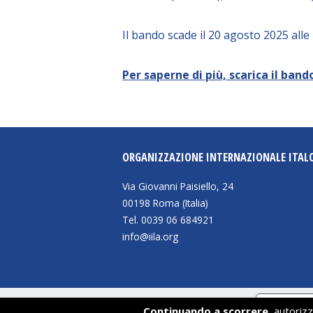
Il bando scade il 20 agosto 2025 alle
Per saperne di più, scarica il band
ORGANIZZAZIONE INTERNAZIONALE ITAL
Via Giovanni Paisiello, 24
00198 Roma (Italia)
Tel. 0039 06 684921
info@iila.org
Informat
Continuando a scorrere,
autorizzi