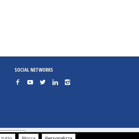
SOCIAL NETWORKS
f
y
t
n
i
cy
 tutto
Blocca
Personalizza