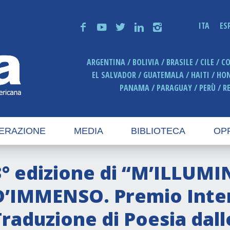
ITA
ES
f
y
t
n
i
ARGENTINA
BOLIVIA
BRASILE
CILE
C
EL SALVADOR
GUATEMALA
HAITI
HO
PANAMA
PARAGUAY
PERÙ
R
ERAZIONE
MEDIA
BIBLIOTECA
OP
3° edizione di “M’ILLUMI
D’IMMENSO. Premio Inter
Traduzione di Poesia dal