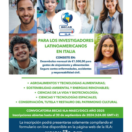
BIBLIOTECA
Biblioteca
Publicaciones
OPORTUNIDADES
Convocatorias
Becas
Alta Formación
Para las empresas
Registro de proveedores
Contratos/Acuerdos/Grant