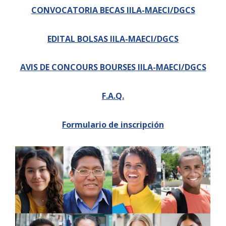
Empoderamiento socio-económico
CONVOCATORIA BECAS IILA-MAECI/DGCS
Justicia y Seguridad
EDITAL BOLSAS IILA-MAECI/DGCS
EUROsociAL
EL PAcCTO
AVIS DE CONCOURS BOURSES IILA-MAECI/DGCS
EUROFRONT
F.A.Q.
COPOLAD III
AL-INVEST Verde
Formulario de inscripción
MEDIOS
Fotos
Vídeos
Audios