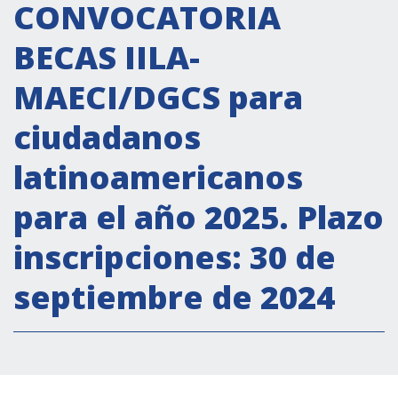
Actividades institucionales
CONVOCATORIA
Secretaría Cultural
BECAS IILA-
Secretaría Socioeconómica
MAECI/DGCS para
Secretaría Técnico-científica
ciudadanos
Forum Pymes
Conferencia Italia- América Latina y el Caribe
latinoamericanos
Red para la promoción de la igualdad de
para el año 2025. Plazo
género
Becas
inscripciones: 30 de
Partnership
septiembre de 2024
COOPERACIÓN
Patrimonio cultural