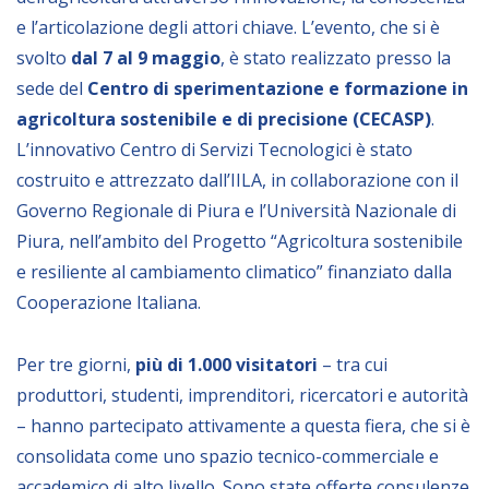
Empowerment socio- economico
e l’articolazione degli attori chiave. L’evento, che si è
Giustizia e Sicurezza
svolto
dal 7 al 9 maggio
, è stato realizzato presso la
sede del
Centro di sperimentazione e formazione in
EUROsociAL
agricoltura sostenibile e di precisione (CECASP)
.
EL PAcCTO
L’innovativo Centro di Servizi Tecnologici è stato
EUROFRONT
costruito e attrezzato dall’IILA, in collaborazione con il
Governo Regionale di Piura e l’Università Nazionale di
COPOLAD III
Piura, nell’ambito del Progetto “Agricoltura sostenibile
AL-INVEST Verde
e resiliente al cambiamento climatico” finanziato dalla
Cooperazione Italiana.
MEDIA
Per tre giorni,
più di 1.000 visitatori
– tra cui
Foto
produttori, studenti, imprenditori, ricercatori e autorità
Video
– hanno partecipato attivamente a questa fiera, che si è
consolidata come uno spazio tecnico-commerciale e
Audio
accademico di alto livello. Sono state offerte consulenze