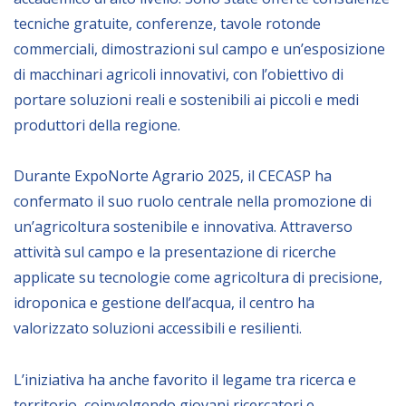
tecniche gratuite, conferenze, tavole rotonde
BIBLIOTECA
commerciali, dimostrazioni sul campo e un’esposizione
di macchinari agricoli innovativi, con l’obiettivo di
Catalogo
portare soluzioni reali e sostenibili ai piccoli e medi
Pubblicazioni
produttori della regione.
Durante ExpoNorte Agrario 2025, il CECASP ha
OPPORTUNITÀ
confermato il suo ruolo centrale nella promozione di
un’agricoltura sostenibile e innovativa. Attraverso
Bandi
attività sul campo e la presentazione di ricerche
Borse di studio
applicate su tecnologie come agricoltura di precisione,
Alta Formazione
idroponica e gestione dell’acqua, il centro ha
valorizzato soluzioni accessibili e resilienti.
Albo fornitori
Contratti/Accordi/Grant
L’iniziativa ha anche favorito il legame tra ricerca e
territorio, coinvolgendo giovani ricercatori e