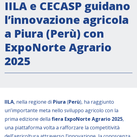
Attività istituzionali
IILA e CECASP guidano
Segreteria Culturale
l’innovazione agricola
Segreteria Socio-economica
a Piura (Perù) con
Segreteria Tecnico scientifica
ExpoNorte Agrario
Forum PMI
Conferenze Italia-America Latina e Caraibi
2025
Rete per la promozione dell’uguaglianza di
genere
Borse di Studio
Partnership
IILA
, nella regione di
Piura
(
Perù
), ha raggiunto
un’importante meta nello sviluppo agricolo con la
COOPERAZIONE
prima edizione della
fiera ExpoNorte Agrario 2025
,
una piattaforma volta a rafforzare la competitività
Patrimonio culturale
dell’agricoltura attraverso l’innovazione, la conoscenza