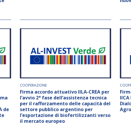
te
nuove
COOPERAZIONE
COOPE
Firma accordo attuativo IILA-CREA per
Firm
rama
l’avvio 2° fase dell’assistenza tecnica
IICA
per il rafforzamento delle capacità del
Dial
A de
settore pubblico argentino per
Agro
te
l’esportazione di biofertilizzanti verso
il mercato europeo