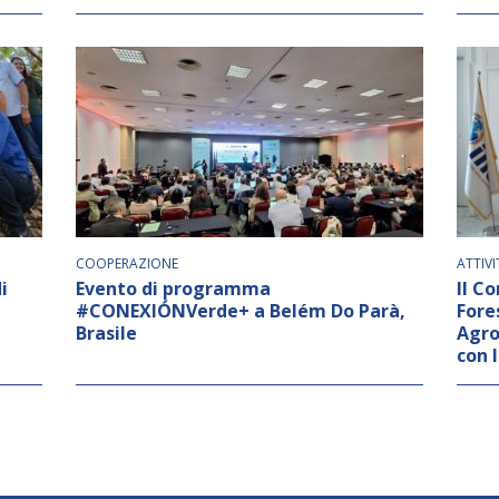
COOPERAZIONE
ATTIVI
i
Evento di programma
Il C
#CONEXIÓNVerde+ a Belém Do Parà,
Fore
Brasile
Agro
con 