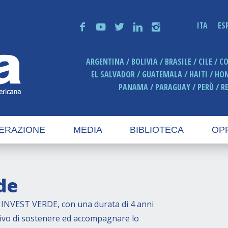
ITA
ES
f
y
t
n
i
ARGENTINA
BOLIVIA
BRASILE
CILE
C
EL SALVADOR
GUATEMALA
HAITI
HO
PANAMA
PARAGUAY
PERÙ
R
ERAZIONE
MEDIA
BIBLIOTECA
OP
de
INVEST VERDE, con una durata di 4 anni
ttivo di sostenere ed accompagnare lo