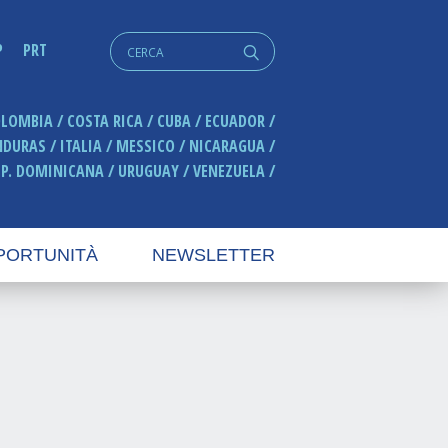
Cerca:
P
PRT
q
OLOMBIA
COSTA RICA
CUBA
ECUADOR
NDURAS
ITALIA
MESSICO
NICARAGUA
EP. DOMINICANA
URUGUAY
VENEZUELA
PORTUNITÀ
NEWSLETTER