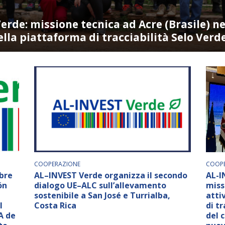
de: missione tecnica ad Acre (Brasile) ne
lla piattaforma di tracciabilità Selo Verd
COOPERAZIONE
COOPE
bre
AL–INVEST Verde organizza il secondo
AL-I
ón
dialogo UE–ALC sull’allevamento
miss
l
sostenibile a San José e Turrialba,
atti
l
Costa Rica
di tr
A de
del 