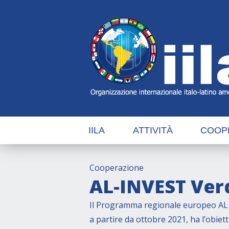
Skip
Main
Navigation
Navigation
IILA
ATTIVITÀ
COOP
Cooperazione
AL-INVEST Ver
Il Programma regionale europeo AL 
a partire da ottobre 2021, ha l’obie