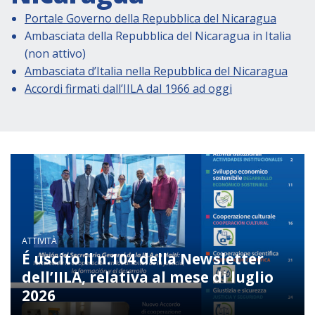
Attività istituzionali
Portale Governo della Repubblica del Nicaragua
Segreteria Culturale
Ambasciata della Repubblica del Nicaragua in Italia
Segreteria Socio-economica
(non attivo)
Ambasciata d’Italia nella Repubblica del Nicaragua
Segreteria Tecnico scientifica
Accordi firmati dall’IILA dal 1966 ad oggi
Forum PMI
Conferenze Italia-America Latina e Caraibi
Rete per la promozione dell’uguaglianza di
genere
Borse di Studio
Partnership
ATTIVITÀ
É uscito il n.104 della Newsletter
COOPERAZIONE
dell’IILA, relativa al mese di luglio
2026
Patrimonio culturale