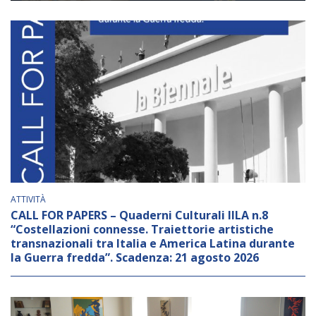
Empowerment socio- economico
Giustizia e Sicurezza
EUROsociAL
EL PAcCTO
EUROFRONT
COPOLAD III
AL-INVEST Verde
ATTIVITÀ
MEDIA
CALL FOR PAPERS – Quaderni Culturali IILA n.8
“Costellazioni connesse. Traiettorie artistiche
transnazionali tra Italia e America Latina durante
Foto
la Guerra fredda”. Scadenza: 21 agosto 2026
Video
Audio