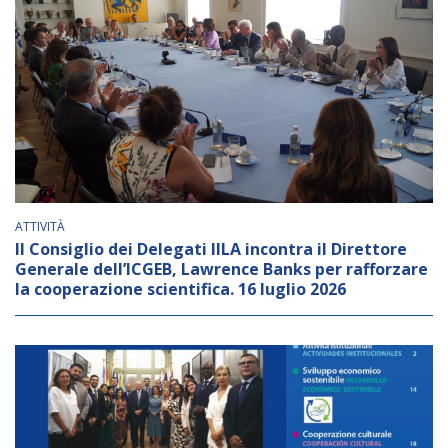
BIBLIOTECA
Catalogo
Pubblicazioni
OPPORTUNITÀ
ATTIVITÀ
Il Consiglio dei Delegati IILA incontra il Direttore
Bandi
Generale dell’ICGEB, Lawrence Banks per rafforzare
la cooperazione scientifica. 16 luglio 2026
Borse di studio
Alta Formazione
Albo fornitori
Contratti/Accordi/Grant