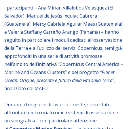
I partecipanti – Ana Mirian Villalobos Velásquez (El
BIBLIOTECA
Salvador), Manuel de Jesús Ixquiac Cabrera
(Guatemala), Mercy Gabriela Aguilar Maas (Guatemala)
Catalogo
e Valeria Steffany Carreño Arango (Panama) – hanno
Pubblicazioni
seguito in particolare i moduli dedicati all’osservazione
della Terra e all’utilizzo dei servizi Copernicus, temi già
approfonditi in una serie di attività promosse
OPPORTUNITÀ
nell’ambito dell’iniziativa “Copernicus Central America –
Marine and Oceans Clusters” e del progetto
“Planet
Bandi
Ocean: Origine, presente e futuro della vita sulla Terra”
,
Borse di studio
finanziato dal MAECI.
Alta Formazione
Durante i tre giorni di lavori a Trieste, sono stati
Albo fornitori
affrontati temi cruciali come i sistemi di osservazione
Contratti/Accordi/Grant
oceanografica – con particolare attenzione
ai
Copernicus Marine Services
– le interazioni tra