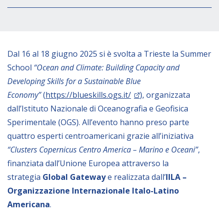
Empowerment socio- economico
Giustizia e Sicurezza
EUROsociAL
Dal 16 al
18 giugno 2025
si è svolta a Trieste la Summer
EL PAcCTO
School
“Ocean and Climate: Building Capacity and
EUROFRONT
Developing Skills for a Sustainable Blue
Economy”
(
https://blueskills.ogs.it/
), organizzata
COPOLAD III
dall’Istituto Nazionale di Oceanografia e Geofisica
AL-INVEST Verde
Sperimentale (OGS). All’evento hanno preso parte
quattro esperti centroamericani grazie all’iniziativa
MEDIA
“Clusters Copernicus Centro America – Marino e Oceani”
,
finanziata dall’Unione Europea attraverso la
Foto
strategia
Global Gateway
e realizzata dall’
IILA –
Video
Organizzazione Internazionale Italo-Latino
Americana
.
Audio