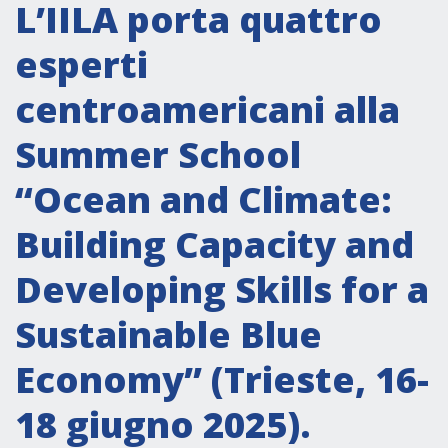
Attività istituzionali
L’IILA porta quattro
Segreteria Culturale
esperti
Segreteria Socio-economica
centroamericani alla
Segreteria Tecnico scientifica
Summer School
Forum PMI
Conferenze Italia-America Latina e Caraibi
“Ocean and Climate:
Rete per la promozione dell’uguaglianza di
Building Capacity and
genere
Borse di Studio
Developing Skills for a
Partnership
Sustainable Blue
Economy” (Trieste, 16-
COOPERAZIONE
18 giugno 2025).
Patrimonio culturale