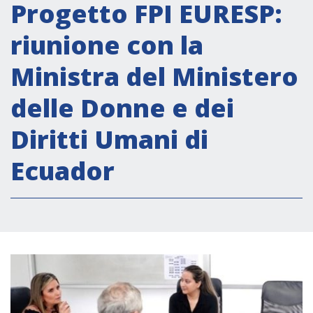
Attività istituzionali
Progetto FPI EURESP:
Segreteria Culturale
riunione con la
Segreteria Socio-economica
Ministra del Ministero
Segreteria Tecnico scientifica
delle Donne e dei
Forum PMI
Conferenze Italia-America Latina e Caraibi
Diritti Umani di
Rete per la promozione dell’uguaglianza di
Ecuador
genere
Borse di Studio
Partnership
COOPERAZIONE
Patrimonio culturale