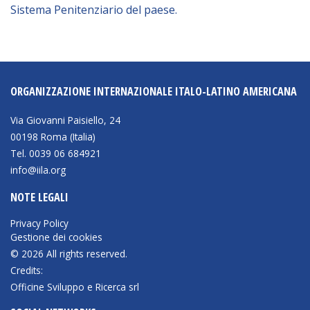
Sistema Penitenziario del paese.
BIBLIOTECA
Catalogo
ORGANIZZAZIONE INTERNAZIONALE ITALO-LATINO AMERICANA
Pubblicazioni
Via Giovanni Paisiello, 24
OPPORTUNITÀ
00198 Roma (Italia)
Tel. 0039 06 684921
info@iila.org
Bandi
NOTE LEGALI
Borse di studio
Privacy Policy
Alta Formazione
Gestione dei cookies
Albo fornitori
© 2026 All rights reserved.
Credits:
Contratti/Accordi/Grant
Officine Sviluppo e Ricerca srl