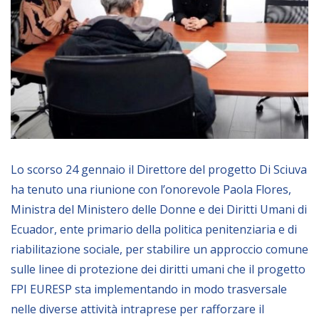
Empowerment socio- economico
Giustizia e Sicurezza
EUROsociAL
EL PAcCTO
EUROFRONT
COPOLAD III
AL-INVEST Verde
Lo scorso 24 gennaio il Direttore del progetto Di Sciuva
ha tenuto una riunione con l’onorevole Paola Flores,
Ministra del Ministero delle Donne e dei Diritti Umani di
MEDIA
Ecuador, ente primario della politica penitenziaria e di
riabilitazione sociale, per stabilire un approccio comune
Foto
sulle linee di protezione dei diritti umani che il progetto
Video
FPI EURESP sta implementando in modo trasversale
Audio
nelle diverse attività intraprese per rafforzare il