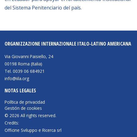
del Sistema Penitenciario del país.
BIBLIOTECA
Biblioteca
Publicaciones
ORGANIZZAZIONE INTERNAZIONALE ITALO-LATINO AMERICANA
Via Giovanni Paisiello, 24
OPORTUNIDADES
00198 Roma (Italia)
Tel. 0039 06 684921
Convocatorias
info@iila.org
Becas
NOTAS LEGALES
Alta Formación
Política de privacidad
Gestión de cookies
Para las empresas
© 2026 All rights reserved.
Registro de proveedores
Credits:
Officine Sviluppo e Ricerca srl
Contratos/Acuerdos/Grant