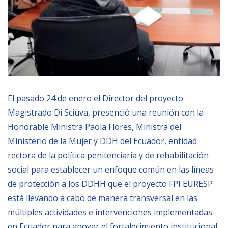
Empoderamiento socio-económico
Justicia y Seguridad
EUROsociAL
EL PAcCTO
EUROFRONT
El pasado 24 de enero el Director del proyecto
COPOLAD III
Magistrado Di Sciuva, presenció una reunión con la
AL-INVEST Verde
Honorable Ministra Paola Flores, Ministra del
Ministerio de la Mujer y DDH del Ecuador, entidad
MEDIOS
rectora de la política penitenciaria y de rehabilitación
social para establecer un enfoque común en las líneas
Fotos
de protección a los DDHH que el proyecto FPI EURESP
está llevando a cabo de manera transversal en las
Vídeos
múltiples actividades e intervenciones implementadas
Audios
en Ecuador para apoyar el fortalecimiento institucional