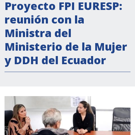
Actividades institucionales
Proyecto FPI EURESP:
Secretaría Cultural
reunión con la
Secretaría Socioeconómica
Ministra del
Secretaría Técnico-científica
Ministerio de la Mujer
Forum Pymes
Conferencia Italia- América Latina y el Caribe
y DDH del Ecuador
Red para la promoción de la igualdad de
género
Becas
Partnership
COOPERACIÓN
Patrimonio cultural