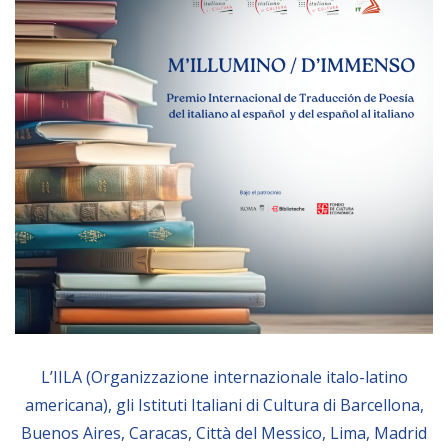
Empowerment socio- economico
Giustizia e Sicurezza
EUROsociAL
EL PAcCTO
EUROFRONT
COPOLAD III
AL-INVEST Verde
MEDIA
Foto
L’IILA (Organizzazione internazionale italo-latino
Video
americana), gli Istituti Italiani di Cultura di Barcellona,
Audio
Buenos Aires, Caracas, Città del Messico, Lima, Madrid