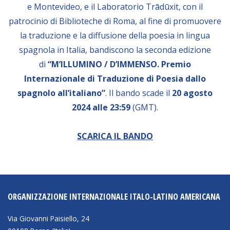
e Montevideo, e il Laboratorio Trādūxit, con il
BIBLIOTECA
patrocinio di Biblioteche di Roma, al fine di promuovere
la traduzione e la diffusione della poesia in lingua
spagnola in Italia, bandiscono la seconda edizione
Catalogo
di
“M’ILLUMINO / D’IMMENSO. Premio
Pubblicazioni
Internazionale di Traduzione di Poesia dallo
spagnolo all’italiano”
. Il bando scade il
20 agosto
OPPORTUNITÀ
2024
alle 23:59
(GMT).
Bandi
SCARICA IL BANDO
Borse di studio
Alta Formazione
Albo fornitori
ORGANIZZAZIONE INTERNAZIONALE ITALO-LATINO AMERICANA
Contratti/Accordi/Grant
Via Giovanni Paisiello, 24