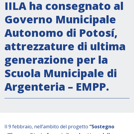
Attività istituzionali
IILA ha consegnato al
Segreteria Culturale
Governo Municipale
Segreteria Socio-economica
Autonomo di Potosí,
Segreteria Tecnico scientifica
attrezzature di ultima
Forum PMI
Conferenze Italia-America Latina e Caraibi
generazione per la
Rete per la promozione dell’uguaglianza di
Scuola Municipale di
genere
Borse di Studio
Argenteria – EMPP.
Partnership
COOPERAZIONE
Il 9 febbraio, nell’ambito del progetto
“Sostegno
Patrimonio culturale