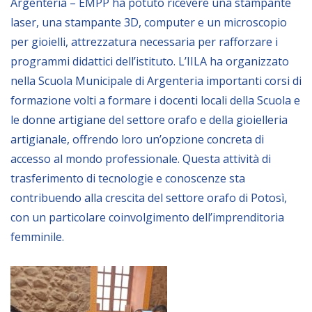
Argenteria – EMPP ha potuto ricevere una stampante
laser, una stampante 3D, computer e un microscopio
BIBLIOTECA
per gioielli, attrezzatura necessaria per rafforzare i
programmi didattici dell’istituto. L’IILA ha organizzato
Catalogo
nella Scuola Municipale di Argenteria importanti corsi di
Pubblicazioni
formazione volti a formare i docenti locali della Scuola e
le donne artigiane del settore orafo e della gioielleria
OPPORTUNITÀ
artigianale, offrendo loro un’opzione concreta di
accesso al mondo professionale. Questa attività di
trasferimento di tecnologie e conoscenze sta
Bandi
contribuendo alla crescita del settore orafo di Potosì,
Borse di studio
con un particolare coinvolgimento dell’imprenditoria
Alta Formazione
femminile.
Albo fornitori
Contratti/Accordi/Grant