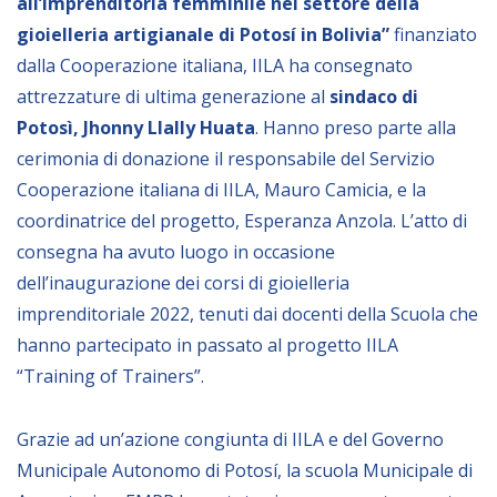
all’imprenditoria femminile nel settore della
Empowerment socio- economico
gioielleria artigianale di Potosí in Bolivia”
finanziato
Giustizia e Sicurezza
dalla Cooperazione italiana, IILA ha consegnato
attrezzature di ultima generazione al
sindaco di
EUROsociAL
Potosì, Jhonny Llally Huata
. Hanno preso parte alla
EL PAcCTO
cerimonia di donazione il responsabile del Servizio
EUROFRONT
Cooperazione italiana di IILA, Mauro Camicia, e la
COPOLAD III
coordinatrice del progetto, Esperanza Anzola. L’atto di
consegna ha avuto luogo in occasione
AL-INVEST Verde
dell’inaugurazione dei corsi di gioielleria
imprenditoriale 2022, tenuti dai docenti della Scuola che
MEDIA
hanno partecipato in passato al progetto IILA
“Training of Trainers”.
Foto
Video
Grazie ad un’azione congiunta di IILA e del Governo
Municipale Autonomo di Potosí, la scuola Municipale di
Audio