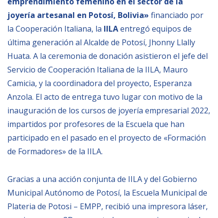
emprendimiento femenino en el sector de la
Empoderamiento socio-económico
joyería artesanal en Potosí, Bolivia»
financiado por
Justicia y Seguridad
la Cooperación Italiana, la
IILA
entregó equipos de
última generación al Alcalde de Potosí, Jhonny Llally
EUROsociAL
Huata. A la ceremonia de donación asistieron el jefe del
EL PAcCTO
Servicio de Cooperación Italiana de la IILA, Mauro
EUROFRONT
Camicia, y la coordinadora del proyecto, Esperanza
COPOLAD III
Anzola. El acto de entrega tuvo lugar con motivo de la
inauguración de los cursos de joyería empresarial 2022,
AL-INVEST Verde
impartidos por profesores de la Escuela que han
participado en el pasado en el proyecto de «Formación
MEDIOS
de Formadores» de la IILA.
Fotos
Gracias a una acción conjunta de IILA y del Gobierno
Vídeos
Municipal Autónomo de Potosí, la Escuela Municipal de
Plateria de Potosi – EMPP, recibió una impresora láser,
Audios