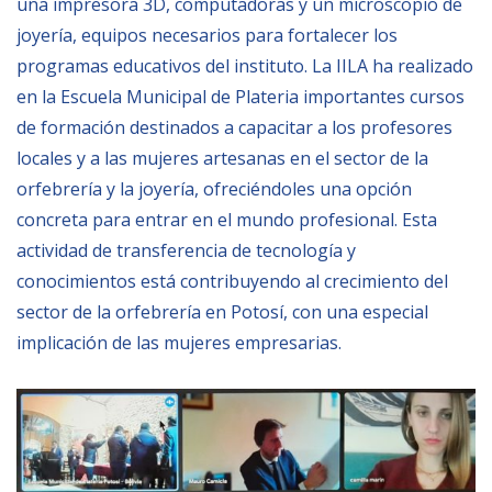
una impresora 3D, computadoras y un microscopio de
joyería, equipos necesarios para fortalecer los
BIBLIOTECA
programas educativos del instituto. La IILA ha realizado
en la Escuela Municipal de Plateria importantes cursos
Biblioteca
de formación destinados a capacitar a los profesores
Publicaciones
locales y a las mujeres artesanas en el sector de la
orfebrería y la joyería, ofreciéndoles una opción
OPORTUNIDADES
concreta para entrar en el mundo profesional. Esta
actividad de transferencia de tecnología y
conocimientos está contribuyendo al crecimiento del
Convocatorias
sector de la orfebrería en Potosí, con una especial
Becas
implicación de las mujeres empresarias.
Alta Formación
Para las empresas
Registro de proveedores
Contratos/Acuerdos/Grant