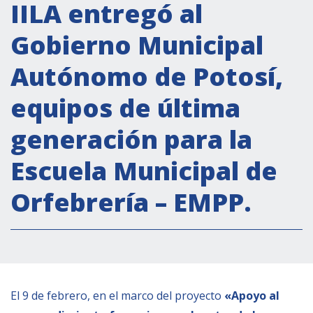
Actividades institucionales
IILA entregó al
Secretaría Cultural
Gobierno Municipal
Secretaría Socioeconómica
Autónomo de Potosí,
Secretaría Técnico-científica
equipos de última
Forum Pymes
Conferencia Italia- América Latina y el Caribe
generación para la
Red para la promoción de la igualdad de
Escuela Municipal de
género
Becas
Orfebrería – EMPP.
Partnership
COOPERACIÓN
El 9 de febrero, en el marco del proyecto
«Apoyo al
Patrimonio cultural