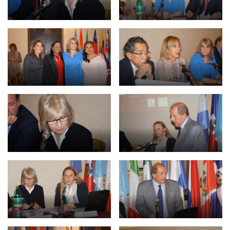
BIBLIOTECA
Catalogo
Pubblicazioni
OPPORTUNITÀ
Bandi
Borse di studio
Alta Formazione
Albo fornitori
Contratti/Accordi/Grant