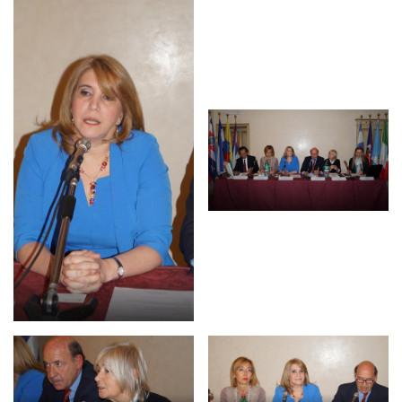
Empowerment socio- economico
Giustizia e Sicurezza
EUROsociAL
EL PAcCTO
EUROFRONT
COPOLAD III
AL-INVEST Verde
MEDIA
Foto
Video
Audio