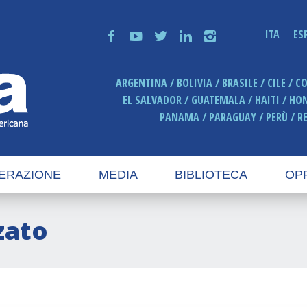
ITA
ES
f
y
t
n
i
ARGENTINA
BOLIVIA
BRASILE
CILE
C
EL SALVADOR
GUATEMALA
HAITI
HO
PANAMA
PARAGUAY
PERÙ
R
ERAZIONE
MEDIA
BIBLIOTECA
OP
zato