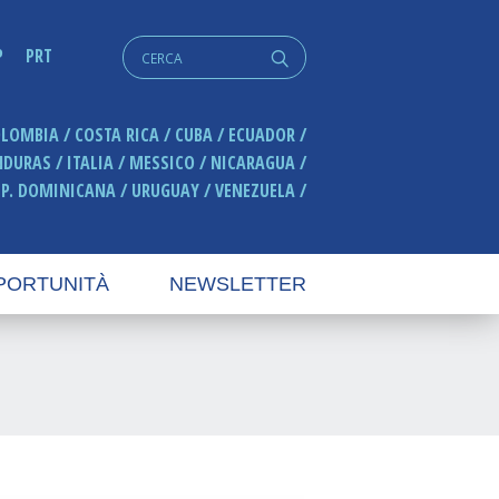
Cerca:
P
PRT
q
OLOMBIA
COSTA RICA
CUBA
ECUADOR
NDURAS
ITALIA
MESSICO
NICARAGUA
EP. DOMINICANA
URUGUAY
VENEZUELA
PORTUNITÀ
NEWSLETTER