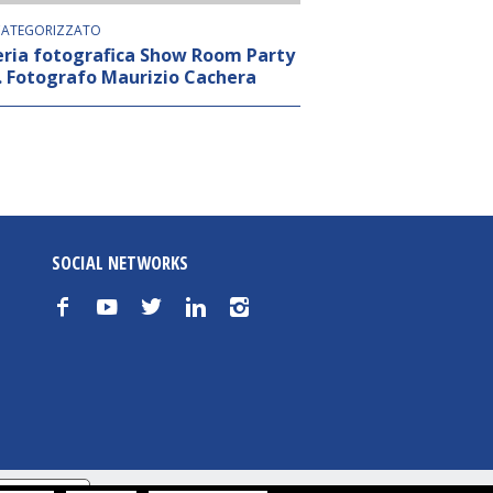
ATEGORIZZATO
eria fotografica Show Room Party
. Fotografo Maurizio Cachera
SOCIAL NETWORKS
f
y
t
n
i