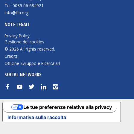
Empowerment socio- economico
Tel. 0039 06 684921
info@iila.org
Giustizia e Sicurezza
NOTE LEGALI
EUROsociAL
Privacy Policy
EL PAcCTO
Gestione dei cookies
EUROFRONT
© 2026 All rights reserved.
Credits:
COPOLAD III
Officine Sviluppo e Ricerca srl
AL-INVEST Verde
SOCIAL NETWORKS
f
y
t
n
i
MEDIA
Foto
Le tue preferenze relative alla privacy
Video
Informativa sulla raccolta
Audio