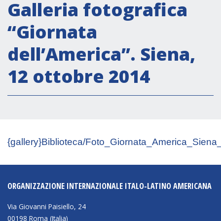
Attività istituzionali
Galleria fotografica
Segreteria Culturale
“Giornata
Segreteria Socio-economica
dell’America”. Siena,
Segreteria Tecnico scientifica
12 ottobre 2014
Forum PMI
Conferenze Italia-America Latina e Caraibi
Rete per la promozione dell’uguaglianza di
genere
Borse di Studio
{gallery}Biblioteca/Foto_Giornata_America_Siena
Partnership
COOPERAZIONE
ORGANIZZAZIONE INTERNAZIONALE ITALO-LATINO AMERICANA
Via Giovanni Paisiello, 24
Patrimonio culturale
00198 Roma (Italia)