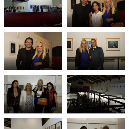
Empowerment socio- economico
Giustizia e Sicurezza
EUROsociAL
EL PAcCTO
EUROFRONT
COPOLAD III
AL-INVEST Verde
MEDIA
Foto
Video
Audio