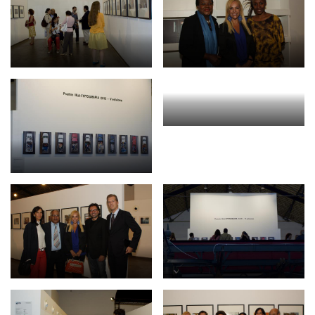
BIBLIOTECA
Catalogo
Pubblicazioni
OPPORTUNITÀ
Bandi
Borse di studio
Alta Formazione
Albo fornitori
Contratti/Accordi/Grant