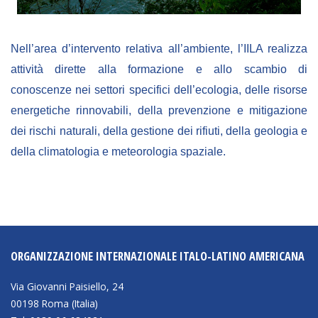
Empowerment socio- economico
Giustizia e Sicurezza
Nell’area d’intervento relativa all’ambiente, l’IILA realizza
EUROsociAL
attività dirette alla formazione e allo scambio di
EL PAcCTO
conoscenze nei settori specifici dell’ecologia, delle risorse
energetiche rinnovabili, della prevenzione e mitigazione
EUROFRONT
dei rischi naturali, della gestione dei rifiuti, della geologia e
COPOLAD III
della climatologia e meteorologia spaziale.
AL-INVEST Verde
MEDIA
Foto
ORGANIZZAZIONE INTERNAZIONALE ITALO-LATINO AMERICANA
Video
Via Giovanni Paisiello, 24
Audio
00198 Roma (Italia)