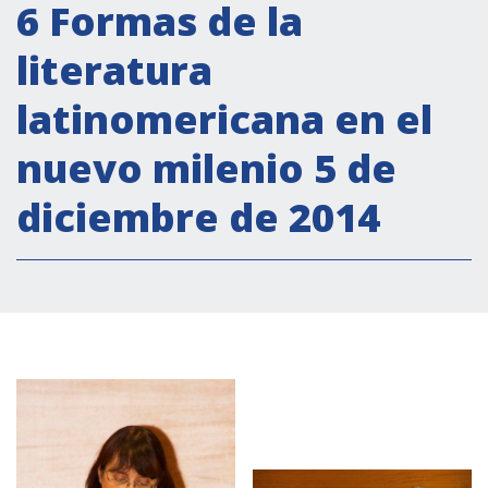
Attività istituzionali
6 Formas de la
Segreteria Culturale
literatura
Segreteria Socio-economica
latinomericana en el
Segreteria Tecnico scientifica
nuevo milenio 5 de
Forum PMI
Conferenze Italia-America Latina e Caraibi
diciembre de 2014
Rete per la promozione dell’uguaglianza di
genere
Borse di Studio
Partnership
COOPERAZIONE
Patrimonio culturale