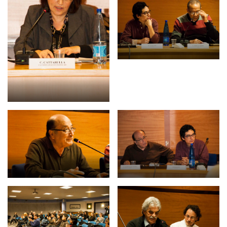
Empowerment socio- economico
Giustizia e Sicurezza
EUROsociAL
EL PAcCTO
EUROFRONT
COPOLAD III
AL-INVEST Verde
MEDIA
Foto
Video
Audio