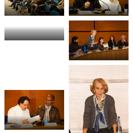
BIBLIOTECA
Catalogo
Pubblicazioni
OPPORTUNITÀ
Bandi
Borse di studio
Alta Formazione
Albo fornitori
Contratti/Accordi/Grant