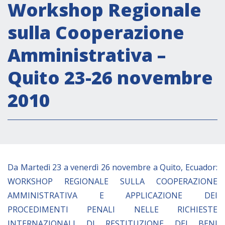
Attività istituzionali
Workshop Regionale
Segreteria Culturale
sulla Cooperazione
Segreteria Socio-economica
Amministrativa –
Segreteria Tecnico scientifica
Quito 23-26 novembre
Forum PMI
Conferenze Italia-America Latina e Caraibi
2010
Rete per la promozione dell’uguaglianza di
genere
Borse di Studio
Partnership
Da Martedì 23 a venerdì 26 novembre a Quito, Ecuador:
WORKSHOP REGIONALE SULLA COOPERAZIONE
COOPERAZIONE
AMMINISTRATIVA E APPLICAZIONE DEI
PROCEDIMENTI PENALI NELLE RICHIESTE
Patrimonio culturale
INTERNAZIONALI DI RESTITUZIONE DEI BENI