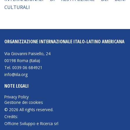
Empowerment socio- economico
CULTURALI
Giustizia e Sicurezza
EUROsociAL
EL PAcCTO
ORGANIZZAZIONE INTERNAZIONALE ITALO-LATINO AMERICANA
EUROFRONT
Via Giovanni Paisiello, 24
COPOLAD III
00198 Roma (Italia)
AL-INVEST Verde
Tel. 0039 06 684921
info@iila.org
MEDIA
NOTE LEGALI
Privacy Policy
Foto
Gestione dei cookies
© 2026 All rights reserved.
Video
Credits:
Audio
Officine Sviluppo e Ricerca srl