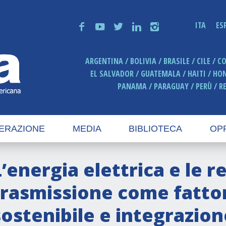
ITA
ES
f
y
t
n
i
ARGENTINA
BOLIVIA
BRASILE
CILE
C
EL SALVADOR
GUATEMALA
HAITI
HO
PANAMA
PARAGUAY
PERÙ
R
ERAZIONE
MEDIA
BIBLIOTECA
OP
’energia elettrica e le re
trasmissione come fattor
sostenibile e integrazion