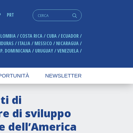
Cerca:
P
PRT
q
OLOMBIA
COSTA RICA
CUBA
ECUADOR
NDURAS
ITALIA
MESSICO
NICARAGUA
EP. DOMINICANA
URUGUAY
VENEZUELA
PORTUNITÀ
NEWSLETTER
ti di
e di sviluppo
e dell’America