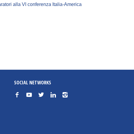
ratori alla VI conferenza Italia-America
SOCIAL NETWORKS
f
y
t
n
i