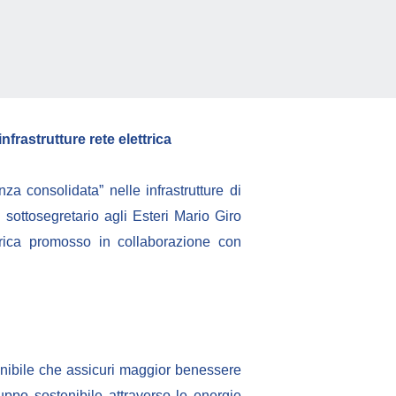
nfrastrutture rete elettrica
nza consolidata” nelle infrastrutture di
il sottosegretario agli Esteri Mario Giro
trica promosso in collaborazione con
enibile che assicuri maggior benessere
iluppo sostenibile attraverso le energie