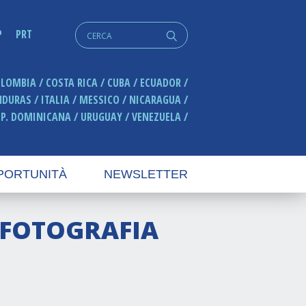
Cerca:
P
PRT
q
OLOMBIA
COSTA RICA
CUBA
ECUADOR
NDURAS
ITALIA
MESSICO
NICARAGUA
EP. DOMINICANA
URUGUAY
VENEZUELA
PORTUNITÀ
NEWSLETTER
A-FOTOGRAFIA