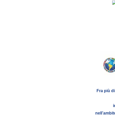
Fra più di
i
nell’ambi