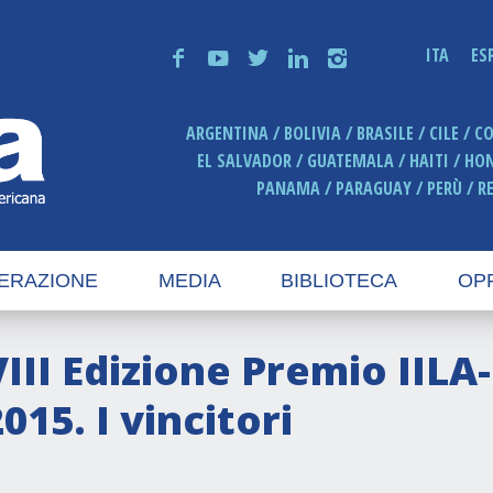
ITA
ES
f
y
t
n
i
ARGENTINA
BOLIVIA
BRASILE
CILE
C
EL SALVADOR
GUATEMALA
HAITI
HO
PANAMA
PARAGUAY
PERÙ
R
ERAZIONE
MEDIA
BIBLIOTECA
OP
VIII Edizione Premio IIL
015. I vincitori