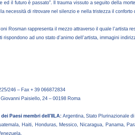
 ed il futuro è passato”. Il trauma vissuto a seguito della morte
 necessità di ritrovare nel silenzio e nella tristezza il conforto
i Coni Rosman rappresenta il mezzo attraverso il quale l’artista res
ati rispondono ad uno stato d’animo dell’artista, immagini indiri
2 225/246 – Fax + 39 066872834
via Giovanni Paisiello, 24 – 00198 Roma
dei Paesi membri dell’IILA:
Argentina, Stato Plurinazionale di
uatemala, Haiti, Honduras, Messico, Nicaragua, Panama, Pa
Venezuela.