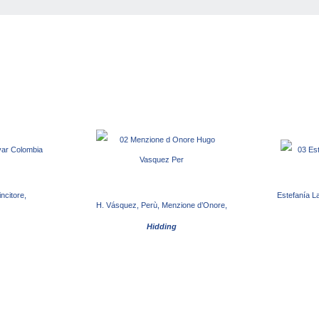
incitore,
Estefanía L
H. Vásquez, Perù,
Menzione d’Onore,
Hidding