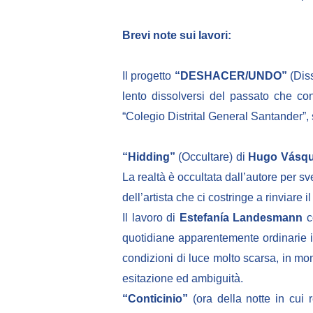
Brevi note sui lavori:
Il progetto
“DESHACER/UNDO”
(Diss
lento dissolversi del passato che c
“Colegio Distrital General Santander”, 
“Hidding”
(Occultare) di
Hugo Vásq
La realtà è occultata dall’autore per sv
dell’artista che ci costringe a rinviare
Il lavoro di
Estefanía Landesmann
co
quotidiane apparentemente ordinarie in 
condizioni di luce molto scarsa, in mom
esitazione ed ambiguità.
“Conticinio”
(ora della notte in cui r