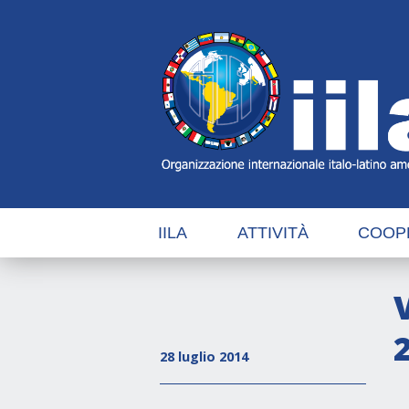
Skip
Main
Navigation
Navigation
IILA
ATTIVITÀ
COOP
2
28 luglio 2014