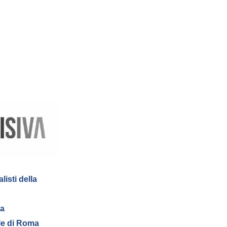
listi della
ma
le di Roma