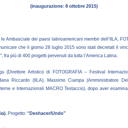
(inaugurazione: 8 ottobre 2015)
no, le Ambasciate dei paesi latinoamericani membri dell’IILA, 
care che il giorno 28 luglio 2015 sono stati decretati il vincito
ra più di 400 progetti pervenuti da tutta l’America Latina.
u (Direttore Artistico di FOTOGRAFIA – Festival Internazi
oredana Riccardo (IILA), Massimo Ciampa (Amministratore D
sterne e Internazionali MACRO Testaccio), dopo aver esaminato
a).
Progetto:
“Deshacer/Undo”