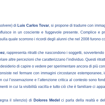
olvere) di
Luis Carlos Tovar
, si propone di tradurre con immag
onfluisce in un cosciente e fuggevole presente. Complice e p
sulla quale scorrono i ricordi degli alunni che nel 2008 furono c
uez
, rappresenta ritratti che nascondono i soggetti, sovvertendo l
elare altre percezioni che caratterizzano l’individuo. Questi ritrat
 il desiderio di capire o vedere per sperimentare ancora di più co
nsiste nel fermare con immagini circostanze estemporanee, im
cui l’osservazione e l’attenzione critica al contesto sono fonda
enti in cui la visibilità vacilla e tutto ciò che è familiare ci 
egna il silenzio) di
Dolores Medel
ci parla della realtà e de