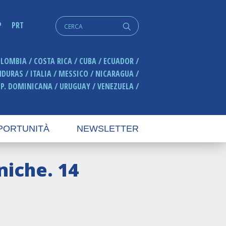
Cerca:
P
PRT
q
OLOMBIA
COSTA RICA
CUBA
ECUADOR
NDURAS
ITALIA
MESSICO
NICARAGUA
EP. DOMINICANA
URUGUAY
VENEZUELA
PORTUNITÀ
NEWSLETTER
niche. 14