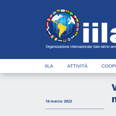
Skip
Main
Navigation
Navigation
IILA
ATTIVITÀ
COOP
16 marzo 2022