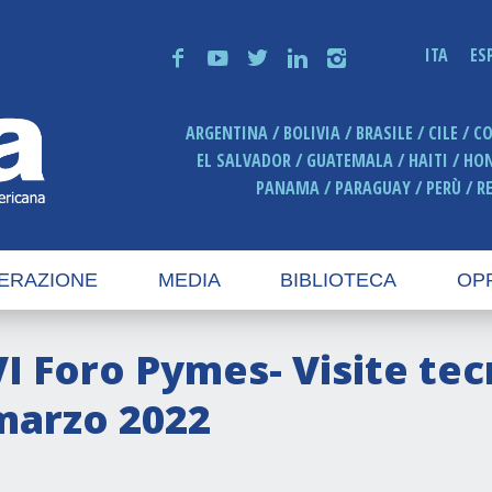
ITA
ES
f
y
t
n
i
ARGENTINA
BOLIVIA
BRASILE
CILE
C
EL SALVADOR
GUATEMALA
HAITI
HO
PANAMA
PARAGUAY
PERÙ
R
ERAZIONE
MEDIA
BIBLIOTECA
OP
VI Foro Pymes- Visite tec
marzo 2022