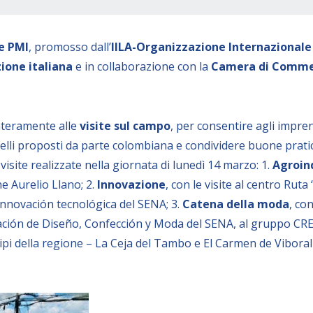
le PMI
, promosso dall’
IILA-Organizzazione Internazionale
ione italiana
e in collaborazione con la
Camera di Commer
interamente alle
visite sul campo
, per consentire agli impren
lli proposti da parte colombiana e condividere buone pratic
isite realizzate nella giornata di lunedì 14 marzo: 1.
Agroin
e Aurelio Llano; 2.
Innovazione
, con le visite al centro Ruta
Innovación tecnológica del SENA; 3.
Catena della moda
, con
ación de Diseño, Confección y Moda del SENA, al gruppo CR
icipi della regione – La Ceja del Tambo e El Carmen de Vibora