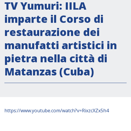
Attività istituzionali
TV Yumuri: IILA
Segreteria Culturale
imparte il Corso di
Segreteria Socio-economica
restaurazione dei
Segreteria Tecnico scientifica
manufatti artistici in
Forum PMI
Conferenze Italia-America Latina e Caraibi
pietra nella città di
Rete per la promozione dell’uguaglianza di
Matanzas (Cuba)
genere
Borse di Studio
Partnership
COOPERAZIONE
https://www.youtube.com/watch?v=RixzcXZx5h4
Patrimonio culturale