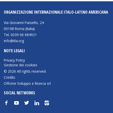
Empowerment socio- economico
ORGANIZZAZIONE INTERNAZIONALE ITALO-LATINO AMERICANA
Giustizia e Sicurezza
EUROsociAL
Via Giovanni Paisiello, 24
00198 Roma (Italia)
EL PAcCTO
Tel. 0039 06 684921
EUROFRONT
info@iila.org
COPOLAD III
NOTE LEGALI
AL-INVEST Verde
Privacy Policy
Gestione dei cookies
© 2026 All rights reserved.
MEDIA
Credits:
Officine Sviluppo e Ricerca srl
Foto
SOCIAL NETWORKS
Video
f
y
t
n
i
Audio