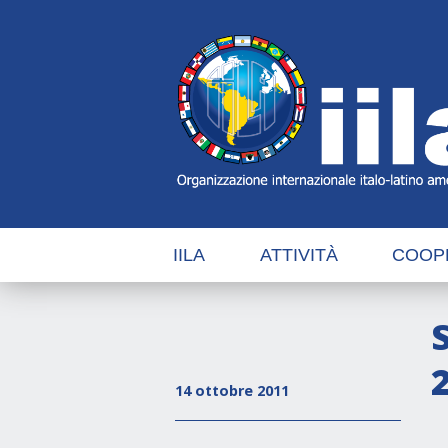
Skip
Main
Navigation
Navigation
IILA
ATTIVITÀ
COOP
14 ottobre 2011