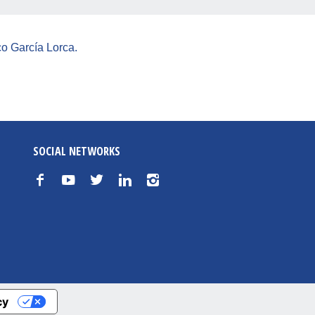
co García Lorca.
SOCIAL NETWORKS
f
y
t
n
i
cy