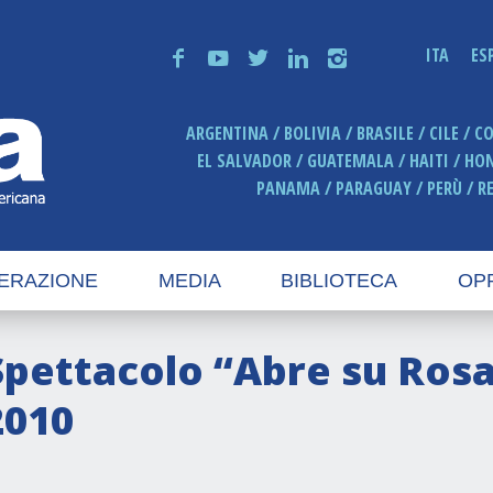
ITA
ES
f
y
t
n
i
ARGENTINA
BOLIVIA
BRASILE
CILE
C
EL SALVADOR
GUATEMALA
HAITI
HO
PANAMA
PARAGUAY
PERÙ
R
ERAZIONE
MEDIA
BIBLIOTECA
OP
Spettacolo “Abre su Rosa
2010