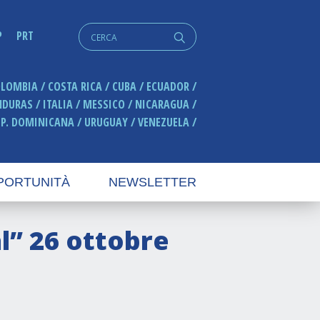
Cerca:
P
PRT
q
OLOMBIA
COSTA RICA
CUBA
ECUADOR
NDURAS
ITALIA
MESSICO
NICARAGUA
EP. DOMINICANA
URUGUAY
VENEZUELA
PORTUNITÀ
NEWSLETTER
l” 26 ottobre