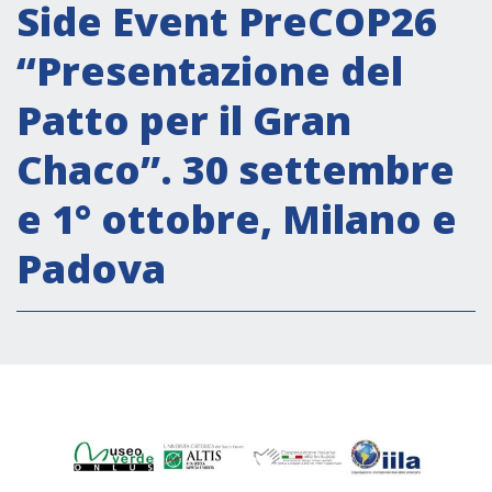
Attività istituzionali
Side Event PreCOP26
Segreteria Culturale
“Presentazione del
Segreteria Socio-economica
Patto per il Gran
Segreteria Tecnico scientifica
Chaco”. 30 settembre
Forum PMI
Conferenze Italia-America Latina e Caraibi
e 1° ottobre, Milano e
Rete per la promozione dell’uguaglianza di
Padova
genere
Borse di Studio
Partnership
COOPERAZIONE
Patrimonio culturale