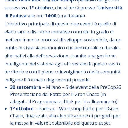
successivo,
1° ottobre
, che si terrà presso l’
Università
BIBLIOTECA
di Padova
alle ore
14:00
(ora Italiana).
L’obiettivo principale di queste due eventi è quello di
Catalogo
elaborare e discutere iniziative concrete in grado di
Pubblicazioni
mettere in moto processi di sviluppo sostenibile, da un
punto di vista sia economico che ambientale culturale,
alternativi alla deforestazione, tramite una gestione
OPPORTUNITÀ
intelligente del sistema agro-forestale di questo vasto
territorio e con il pieno coinvolgimento delle comunità
Bandi
indigene.Il formato degli eventi prevede:
Borse di studio
30 settembre
– Milano – Side event della PreCop26
Alta Formazione
Presentazione del Patto per il Gran Chaco (in
allegato il Programma e il link per il collegamento).
Albo fornitori
1° ottobre
– Padova – Workshop Patto per il Gran
Contratti/Accordi/Grant
Chaco, finalizzato alla identificazione di progetti per
la messa in valore sostenibile dei quattro asset