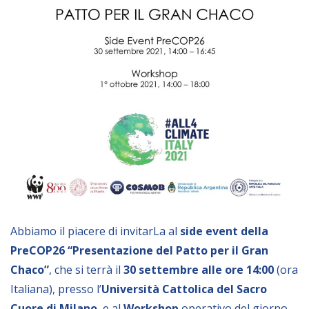
Empowerment socio- economico
Giustizia e Sicurezza
EUROsociAL
EL PAcCTO
EUROFRONT
COPOLAD III
AL-INVEST Verde
MEDIA
Abbiamo il piacere di invitarLa al
side event della
Foto
PreCOP26
“Presentazione del Patto per il Gran
Video
Chaco”
, che si terrà il
30
settembre
alle ore 14:00
(ora
Italiana), presso l’
Università Cattolica del Sacro
Audio
Cuore di Milano
, e al
Workshop
operativo del giorno