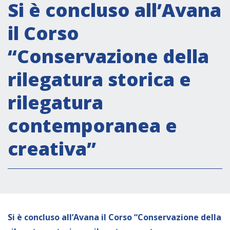
Attività istituzionali
Si è concluso all’Avana
Segreteria Culturale
il Corso
Segreteria Socio-economica
“Conservazione della
Segreteria Tecnico scientifica
rilegatura storica e
Forum PMI
Conferenze Italia-America Latina e Caraibi
rilegatura
Rete per la promozione dell’uguaglianza di
contemporanea e
genere
Borse di Studio
creativa”
Partnership
COOPERAZIONE
Si è concluso all’Avana il Corso “Conservazione della
Patrimonio culturale