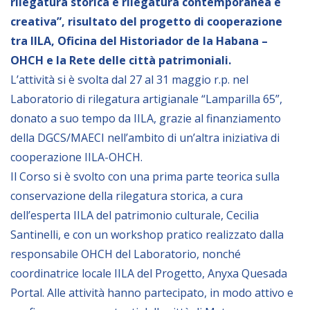
rilegatura storica e rilegatura contemporanea e
Empowerment socio- economico
creativa”, risultato del progetto di cooperazione
Giustizia e Sicurezza
tra IILA, Oficina del Historiador de la Habana –
OHCH e la Rete delle città patrimoniali.
EUROsociAL
L’attività si è svolta dal 27 al 31 maggio r.p. nel
EL PAcCTO
Laboratorio di rilegatura artigianale “Lamparilla 65”,
EUROFRONT
donato a suo tempo da IILA, grazie al finanziamento
COPOLAD III
della DGCS/MAECI nell’ambito di un’altra iniziativa di
cooperazione IILA-OHCH.
AL-INVEST Verde
Il Corso si è svolto con una prima parte teorica sulla
conservazione della rilegatura storica, a cura
MEDIA
dell’esperta IILA del patrimonio culturale, Cecilia
Santinelli, e con un workshop pratico realizzato dalla
Foto
responsabile OHCH del Laboratorio, nonché
Video
coordinatrice locale IILA del Progetto, Anyxa Quesada
Portal. Alle attività hanno partecipato, in modo attivo e
Audio