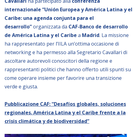
Cavallari
ha partecipato alla
conferenza
Empowerment socio- economico
internazionale “Unión Europea y América Latina y el
Giustizia e Sicurezza
Caribe: una agenda conjunta para el
desarrollo”
organizzata da
CAF-Banco de desarrollo
EUROsociAL
de América Latina y el Caribe
a
Madrid
. La missione
EL PAcCTO
ha rappresentato per l’IILA un’ottima occasione di
EUROFRONT
networking e ha permesso alla Segretario Cavallari di
COPOLAD III
ascoltare autorevoli conoscitori della regione e
rappresentanti politici che hanno offerto utili spunti su
AL-INVEST Verde
come operare insieme per favorire una transizione
verde e giusta.
MEDIA
Pubblicazione CAF: “Desafíos globales, soluciones
Foto
regionales. América Latina y el Caribe frente a la
Video
crisis climática y de biodiversidad”
Audio