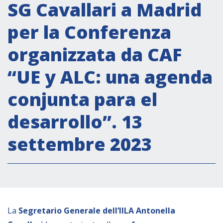
Attività istituzionali
SG Cavallari a Madrid
Segreteria Culturale
per la Conferenza
Segreteria Socio-economica
organizzata da CAF
Segreteria Tecnico scientifica
“UE y ALC: una agenda
Forum PMI
Conferenze Italia-America Latina e Caraibi
conjunta para el
Rete per la promozione dell’uguaglianza di
desarrollo”. 13
genere
Borse di Studio
settembre 2023
Partnership
COOPERAZIONE
La
Segretario Generale dell’IILA Antonella
Patrimonio culturale