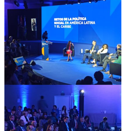
BIBLIOTECA
Catalogo
Pubblicazioni
OPPORTUNITÀ
Bandi
Borse di studio
Alta Formazione
Albo fornitori
Contratti/Accordi/Grant