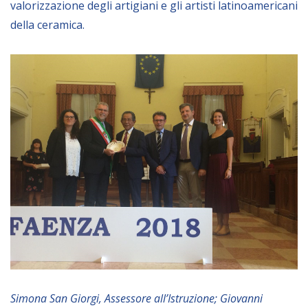
valorizzazione degli artigiani e gli artisti latinoamericani
Empowerment socio- economico
della ceramica.
Giustizia e Sicurezza
EUROsociAL
EL PAcCTO
EUROFRONT
COPOLAD III
AL-INVEST Verde
MEDIA
Foto
Video
Audio
Simona San Giorgi, Assessore all’Istruzione; Giovanni