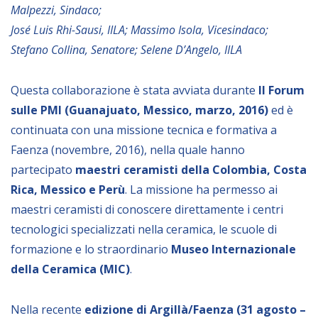
Malpezzi, Sindaco;
BIBLIOTECA
José Luis Rhi-Sausi, IILA; Massimo Isola, Vicesindaco;
Stefano Collina, Senatore; Selene D’Angelo, IILA
Catalogo
Questa collaborazione è stata avviata durante
II Forum
Pubblicazioni
sulle PMI (Guanajuato, Messico, marzo, 2016)
ed è
continuata con una missione tecnica e formativa a
OPPORTUNITÀ
Faenza (novembre, 2016), nella quale hanno
partecipato
maestri ceramisti della Colombia, Costa
Bandi
Rica, Messico e Perù
. La missione ha permesso ai
Borse di studio
maestri ceramisti di conoscere direttamente i centri
tecnologici specializzati nella ceramica, le scuole di
Alta Formazione
formazione e lo straordinario
Museo Internazionale
Albo fornitori
della Ceramica (MIC)
.
Contratti/Accordi/Grant
Nella recente
edizione di Argillà/Faenza (31 agosto –