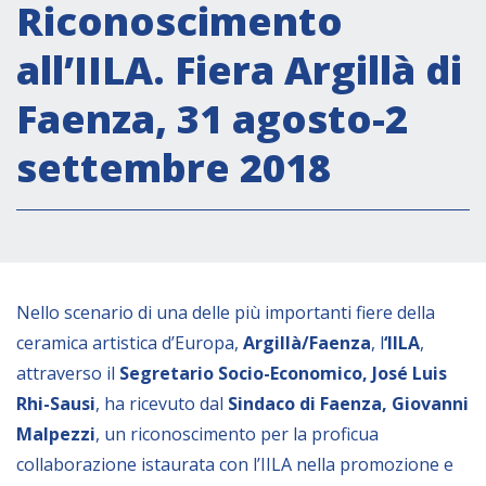
Attività istituzionali
Riconoscimento
Segreteria Culturale
all’IILA. Fiera Argillà di
Segreteria Socio-economica
Faenza, 31 agosto-2
Segreteria Tecnico scientifica
settembre 2018
Forum PMI
Conferenze Italia-America Latina e Caraibi
Rete per la promozione dell’uguaglianza di
genere
Borse di Studio
Nello scenario di una delle più importanti fiere della
Partnership
ceramica artistica d’Europa,
Argillà/Faenza
, l
‘IILA
,
attraverso il
Segretario Socio-Economico, José Luis
COOPERAZIONE
Rhi-Sausi
, ha ricevuto dal
Sindaco di Faenza, Giovanni
Malpezzi
, un riconoscimento per la proficua
Patrimonio culturale
collaborazione istaurata con l’IILA nella promozione e