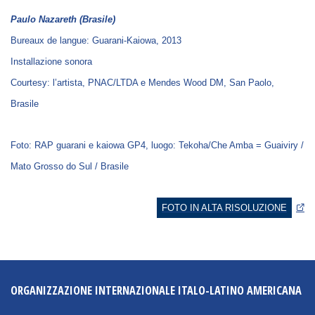
Empowerment socio- economico
Paulo Nazareth (Brasile)
Giustizia e Sicurezza
Bureaux de langue: Guarani-Kaiowa, 2013
EUROsociAL
Installazione sonora
Courtesy: l’artista, PNAC/LTDA e Mendes Wood DM, San Paolo,
EL PAcCTO
Brasile
EUROFRONT
COPOLAD III
Foto: RAP guarani e kaiowa GP4, luogo: Tekoha/Che Amba = Guaiviry /
AL-INVEST Verde
Mato Grosso do Sul / Brasile
MEDIA
FOTO IN ALTA RISOLUZIONE
Foto
Video
ORGANIZZAZIONE INTERNAZIONALE ITALO-LATINO AMERICANA
Audio