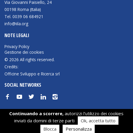
Via Giovanni Paisiello, 24
00198 Roma (Italia)
BIBLIOTECA
Tel. 0039 06 684921
info@iila.org
Catalogo
NOTE LEGALI
Pubblicazioni
Privacy Policy
Gestione dei cookies
OPPORTUNITÀ
© 2026 All rights reserved.
Credits:
Officine Sviluppo e Ricerca srl
Bandi
SOCIAL NETWORKS
Borse di studio
f
y
t
n
i
Alta Formazione
Albo fornitori
Continuando a scorrere,
autorizzi l’utilizzo dei cookies
Le tue preferenze relative alla privacy
Contratti/Accordi/Grant
inviati da domini di terze parti
Ok, accetta tutto
Informativa sulla raccolta
Blocca
Personalizza