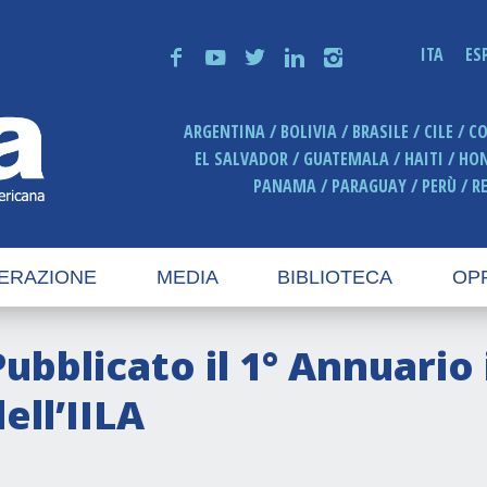
ITA
ES
f
y
t
n
i
ARGENTINA
BOLIVIA
BRASILE
CILE
C
EL SALVADOR
GUATEMALA
HAITI
HO
PANAMA
PARAGUAY
PERÙ
R
ERAZIONE
MEDIA
BIBLIOTECA
OP
Pubblicato il 1° Annuario 
ell’IILA