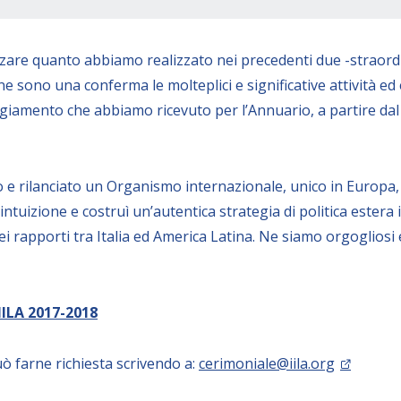
are quanto abbiamo realizzato nei precedenti due -straordina
: ne sono una conferma le molteplici e significative attività ed
giamento che abbiamo ricevuto per l’Annuario, a partire dal 
o e rilanciato un Organismo internazionale, unico in Europa,
intuizione e costruì un’autentica strategia di politica estera 
rapporti tra Italia ed America Latina. Ne siamo orgogliosi e 
IILA 2017-2018
uò farne richiesta scrivendo a:
cerimoniale@iila.org