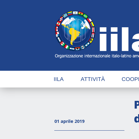
Skip
Main
Navigation
Navigation
IILA
ATTIVITÀ
COOP
d
01 aprile 2019