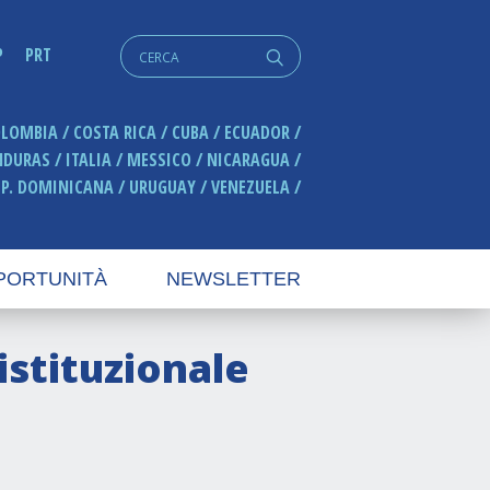
Cerca:
P
PRT
q
OLOMBIA
COSTA RICA
CUBA
ECUADOR
NDURAS
ITALIA
MESSICO
NICARAGUA
EP. DOMINICANA
URUGUAY
VENEZUELA
PORTUNITÀ
NEWSLETTER
istituzionale