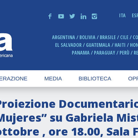
ITA
ES
f
y
t
n
i
ARGENTINA
BOLIVIA
BRASILE
CILE
C
EL SALVADOR
GUATEMALA
HAITI
HO
PANAMA
PARAGUAY
PERÙ
R
ERAZIONE
MEDIA
BIBLIOTECA
OP
Proiezione Documentario
Mujeres” su Gabriela Mist
ottobre , ore 18.00, Sala 