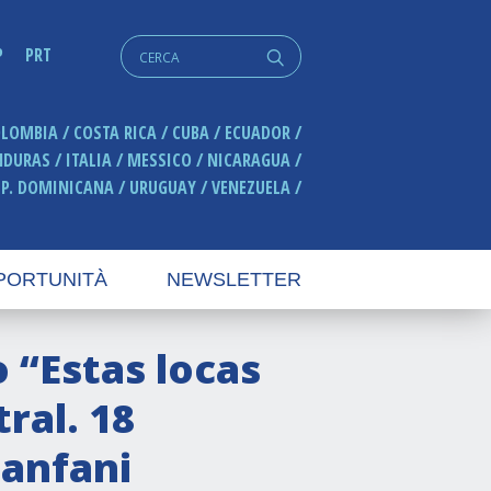
Cerca:
P
PRT
q
OLOMBIA
COSTA RICA
CUBA
ECUADOR
NDURAS
ITALIA
MESSICO
NICARAGUA
EP. DOMINICANA
URUGUAY
VENEZUELA
PORTUNITÀ
NEWSLETTER
 “Estas locas
ral. 18
Fanfani