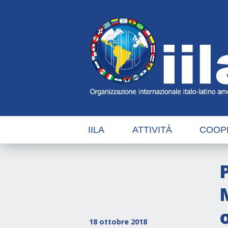
Skip
Main
Navigation
Navigation
IILA
ATTIVITÀ
COOP
18 ottobre 2018