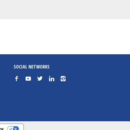
SOCIAL NETWORKS
f
y
t
n
i
cy