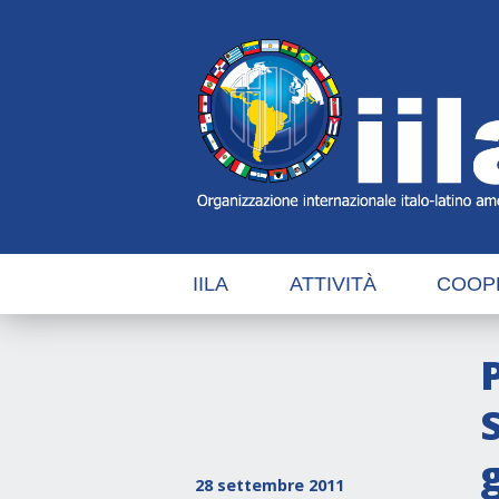
Skip
Main
Navigation
Navigation
IILA
ATTIVITÀ
COOP
28 settembre 2011