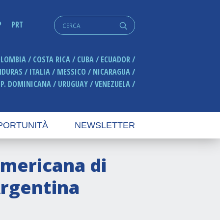
Cerca:
P
PRT
q
OLOMBIA
COSTA RICA
CUBA
ECUADOR
NDURAS
ITALIA
MESSICO
NICARAGUA
EP. DOMINICANA
URUGUAY
VENEZUELA
PORTUNITÀ
NEWSLETTER
mericana di
Argentina