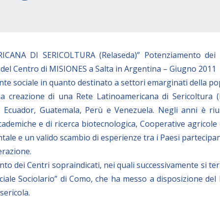
NA DI SERICOLTURA (Relaseda)” Potenziamento dei 3 C
l Centro di MISIONES a Salta in Argentina – Giugno 2011
nte sociale in quanto destinato a settori emarginati della p
ella creazione di una Rete Latinoamericana di Sericoltura
, Ecuador, Guatemala, Perù e Venezuela. Negli anni è riu
ccademiche e di ricerca biotecnologica, Cooperative agricole
le e un valido scambio di esperienze tra i Paesi partecipant
erazione.
to dei Centri sopraindicati, nei quali successivamente si te
ciale Sociolario” di Como, che ha messo a disposizione del
sericola.