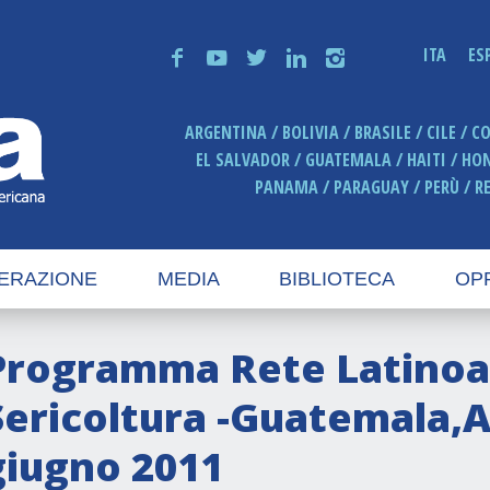
ITA
ES
f
y
t
n
i
ARGENTINA
BOLIVIA
BRASILE
CILE
C
EL SALVADOR
GUATEMALA
HAITI
HO
PANAMA
PARAGUAY
PERÙ
R
ERAZIONE
MEDIA
BIBLIOTECA
OP
Programma Rete Latinoa
Sericoltura -Guatemala,
giugno 2011