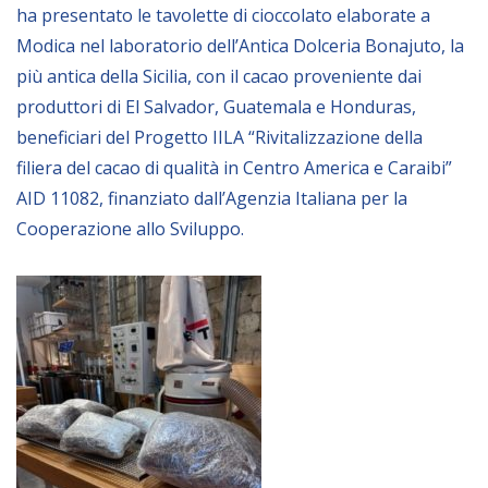
ha presentato le tavolette di cioccolato elaborate a
Empowerment socio- economico
Modica nel laboratorio dell’Antica Dolceria Bonajuto, la
Giustizia e Sicurezza
più antica della Sicilia, con il cacao proveniente dai
EUROsociAL
produttori di El Salvador, Guatemala e Honduras,
EL PAcCTO
beneficiari del Progetto IILA “Rivitalizzazione della
filiera del cacao di qualità in Centro America e Caraibi”
EUROFRONT
AID 11082, finanziato dall’Agenzia Italiana per la
COPOLAD III
Cooperazione allo Sviluppo.
AL-INVEST Verde
MEDIA
Foto
Video
Audio