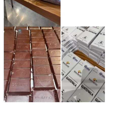
BIBLIOTECA
Catalogo
Pubblicazioni
OPPORTUNITÀ
Bandi
Borse di studio
Alta Formazione
Albo fornitori
Contratti/Accordi/Grant