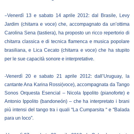
–
Venerdì 13 e sabato 14 aprile 2012: dal Brasile, Levy
Jardim (chitarra e voce) che, accompagnato da un’ottima
Carolina Sena (tastiera), ha proposto un ricco repertorio di
chitarra classica e di tecnica flamenca e musica popolare
brasiliana, e Lica Cecato (chitarra e voce) che ha stupito
per le sue capacità sonore e interpretative.
-Venerdì 20 e sabato 21 aprile 2012: dall’Uruguay, la
cantante Ana Karina
R
ossi(voce), accompagnata da Tango
Sonos Orquesta Esencial – Nicola
I
ppolito (pianoforte) e
Antonio
I
ppolito (bandoneón) – che ha interpretato i brani
più intensi del tango tra i quali “La Cumparsita “ e “Balada
para un loco”.