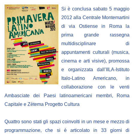
Empowerment socio- economico
Si è conclusa sabato 5 maggio
Giustizia e Sicurezza
2012 alla Centrale Montemartini
EUROsociAL
di via Ostiense in Roma la
prima grande rassegna
EL PAcCTO
multidisciplinare di
EUROFRONT
appuntamenti culturali (musica,
COPOLAD III
cinema e arti visive), promossa
AL-INVEST Verde
e organizzata dall’IILA-Istituto
Italo-Latino Americano, in
collaborazione con le venti
MEDIA
Ambasciate dei Paesi latinoamericani membri, Roma
Capitale e Zètema Progetto Cultura
Foto
Video
Quattro sono stati gli spazi coinvolti in un mese e mezzo di
Audio
programmazione, che si è articolato in 33 giorni di