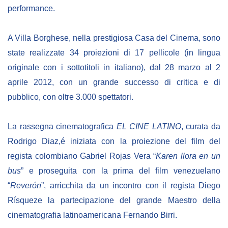
performance.
BIBLIOTECA
A Villa Borghese, nella prestigiosa Casa del Cinema, sono
Catalogo
state realizzate 34 proiezioni di 17 pellicole (in lingua
originale con i sottotitoli in italiano), dal 28 marzo al 2
Pubblicazioni
aprile 2012, con un grande successo di critica e di
pubblico, con oltre 3.000 spettatori.
OPPORTUNITÀ
La rassegna cinematografica
EL CINE LATINO
,
curata da
Bandi
Rodrigo
D
iaz,é iniziata con la proiezione del film del
Borse di studio
regista colombiano Gabriel
R
ojas Vera “
Karen llora en un
Alta Formazione
bus
” e proseguita con la prima del film venezuelano
Albo fornitori
“
Reverón
”, arricchita da un incontro con il regista Diego
R
ísqueze la partecipazione del grande Maestro della
Contratti/Accordi/Grant
cinematografia latinoamericana Fernando
B
irri
.