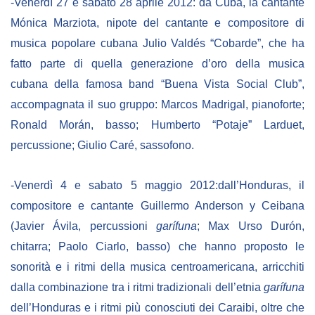
-Venerdì 27 e sabato 28 aprile 2012: da Cuba, la cantante
Mónica Marziota, nipote del cantante e compositore di
musica popolare cubana Julio Valdés “Cobarde”, che ha
fatto parte di quella generazione d’oro della musica
cubana della famosa band “Buena Vista Social Club”,
accompagnata il suo gruppo: Marcos Madrigal, pianoforte;
Ronald Morán, basso; Humberto “Potaje” Larduet,
percussione; Giulio Caré, sassofono.
-Venerdì 4 e sabato 5 maggio 2012:dall’Honduras, il
compositore e cantante Guillermo Anderson y Ceibana
(Javier Ávila, percussioni
garífuna
; Max Urso Durón,
chitarra; Paolo Ciarlo, basso) che hanno proposto le
sonorità e i ritmi della musica centroamericana, arricchiti
dalla combinazione tra i ritmi tradizionali dell’etnia
garífuna
dell’Honduras e i ritmi più conosciuti dei Caraibi, oltre che