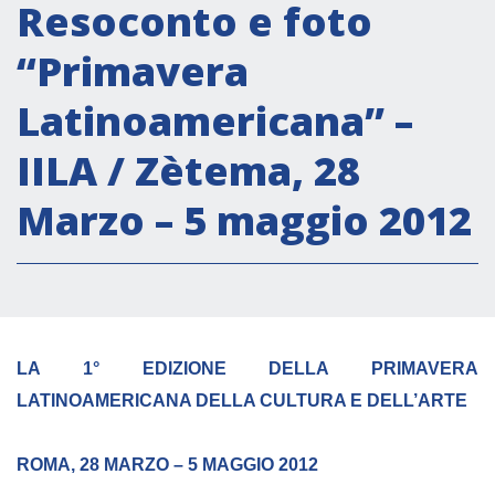
Attività istituzionali
Resoconto e foto
Segreteria Culturale
“Primavera
Segreteria Socio-economica
Latinoamericana” –
Segreteria Tecnico scientifica
IILA / Zètema, 28
Forum PMI
Conferenze Italia-America Latina e Caraibi
Marzo – 5 maggio 2012
Rete per la promozione dell’uguaglianza di
genere
Borse di Studio
Partnership
LA 1° EDIZIONE DELLA PRIMAVERA
LATINOAMERICANA DELLA CULTURA E DELL’ARTE
COOPERAZIONE
ROMA, 28 MARZO – 5 MAGGIO 2012
Patrimonio culturale