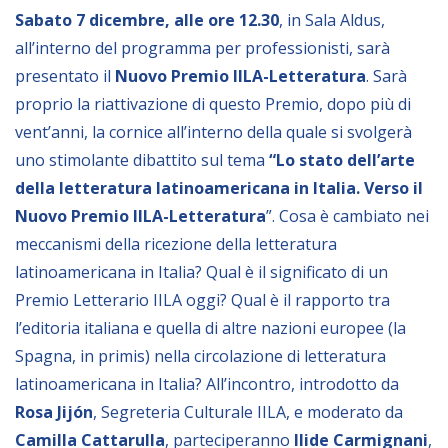
Empowerment socio- economico
Sabato 7 dicembre, alle ore 12.30
, in Sala Aldus,
all’interno del programma per professionisti, sarà
Giustizia e Sicurezza
presentato il
Nuovo Premio IILA-Letteratura
. Sarà
EUROsociAL
proprio la riattivazione di questo Premio, dopo più di
EL PAcCTO
vent’anni, la cornice all’interno della quale si svolgerà
EUROFRONT
uno stimolante dibattito sul tema
“Lo stato dell’arte
della letteratura latinoamericana in Italia. Verso il
COPOLAD III
Nuovo Premio IILA-Letteratura
”. Cosa è cambiato nei
AL-INVEST Verde
meccanismi della ricezione della letteratura
latinoamericana in Italia? Qual è il significato di un
MEDIA
Premio Letterario IILA oggi? Qual è il rapporto tra
l’editoria italiana e quella di altre nazioni europee (la
Foto
Spagna, in primis) nella circolazione di letteratura
latinoamericana in Italia? All’incontro, introdotto da
Video
Rosa Jijón
, Segreteria Culturale IILA, e moderato da
Audio
Camilla Cattarulla
, parteciperanno
Ilide Carmignani
,