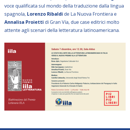
voce qualificata sul mondo della traduzione dalla lingua
BIBLIOTECA
spagnola,
Lorenzo Ribaldi
de La Nuova Frontiera e
Annalisa Proietti
di Gran Vía, due case editrici molto
Catalogo
attente agli scenari della letteratura latinoamericana.
Pubblicazioni
OPPORTUNITÀ
Bandi
Borse di studio
Alta Formazione
Albo fornitori
Contratti/Accordi/Grant