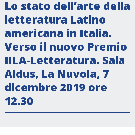
Attività istituzionali
Lo stato dell’arte della
Segreteria Culturale
letteratura Latino
Segreteria Socio-economica
americana in Italia.
Segreteria Tecnico scientifica
Verso il nuovo Premio
Forum PMI
Conferenze Italia-America Latina e Caraibi
IILA-Letteratura. Sala
Rete per la promozione dell’uguaglianza di
Aldus, La Nuvola, 7
genere
Borse di Studio
dicembre 2019 ore
Partnership
12.30
COOPERAZIONE
Patrimonio culturale