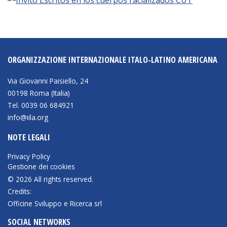
Empowerment socio- economico
Giustizia e Sicurezza
EUROsociAL
ORGANIZZAZIONE INTERNAZIONALE ITALO-LATINO AMERICANA
EL PAcCTO
EUROFRONT
Via Giovanni Paisiello, 24
00198 Roma (Italia)
COPOLAD III
Tel. 0039 06 684921
AL-INVEST Verde
info@iila.org
NOTE LEGALI
MEDIA
Privacy Policy
Gestione dei cookies
Foto
© 2026 All rights reserved.
Credits:
Video
Officine Sviluppo e Ricerca srl
Audio
SOCIAL NETWORKS