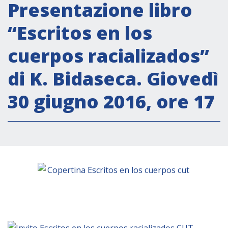
Attività istituzionali
Presentazione libro
Segreteria Culturale
“Escritos en los
Segreteria Socio-economica
cuerpos racializados”
Segreteria Tecnico scientifica
di K. Bidaseca. Giovedì
Forum PMI
Conferenze Italia-America Latina e Caraibi
30 giugno 2016, ore 17
Rete per la promozione dell’uguaglianza di
genere
Borse di Studio
Partnership
COOPERAZIONE
Patrimonio culturale