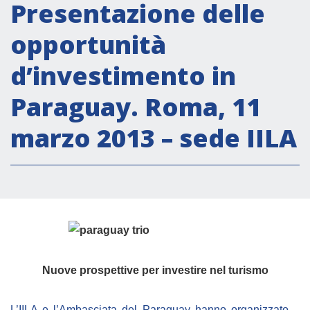
Attività istituzionali
Presentazione delle
Segreteria Culturale
opportunità
Segreteria Socio-economica
d’investimento in
Segreteria Tecnico scientifica
Paraguay. Roma, 11
Forum PMI
Conferenze Italia-America Latina e Caraibi
marzo 2013 – sede IILA
Rete per la promozione dell’uguaglianza di
genere
Borse di Studio
Partnership
COOPERAZIONE
Nuove
prospettive per investire nel turismo
Patrimonio culturale
L’IILA e
l’Ambasciata d
el Paraguay hanno organizzato –