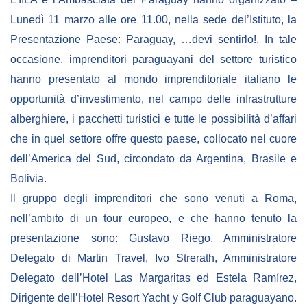
Empowerment socio- economico
Lunedì 11 marzo alle ore 11.00, nella sede del’Istituto, la
Giustizia e Sicurezza
Presentazione Paese:
Paraguay, …devi sentirlo
!. In tale
EUROsociAL
occasione, imprenditori paraguayani del settore turistico
hanno presentato al mondo imprenditoriale italiano le
EL PAcCTO
opportunità d’investimento, nel campo delle infrastrutture
EUROFRONT
alberghiere, i pacchetti turistici e tutte le possibilità d’affari
COPOLAD III
che in quel settore offre questo paese, collocato nel cuore
AL-INVEST Verde
dell’America del Sud, circondato da Argentina, Brasile e
Bolivia.
Il gruppo degli imprenditori che sono venuti a Roma,
MEDIA
nell’ambito di un tour europeo, e che hanno tenuto la
presentazione sono: Gustavo Riego, Amministratore
Foto
Delegato di Martin Travel, Ivo Strerath, Amministratore
Video
Delegato dell’Hotel Las Margaritas ed Estela Ramírez,
Audio
Dirigente dell’Hotel Resort Yacht y Golf Club paraguayano.