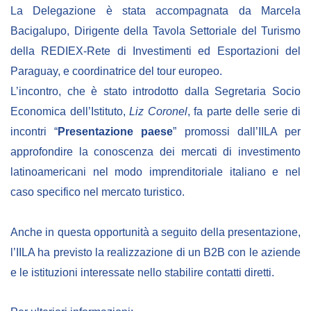
La Delegazione è stata accompagnata da Marcela
BIBLIOTECA
Bacigalupo, Dirigente della Tavola Settoriale del Turismo
della REDIEX-Rete di Investimenti ed Esportazioni del
Catalogo
Paraguay, e coordinatrice del tour europeo.
L’incontro, che è stato introdotto dalla Segretaria Socio
Pubblicazioni
Economica dell’Istituto,
Liz Coronel
, fa parte delle serie di
incontri “
Presentazione paese
” promossi dall’IILA per
OPPORTUNITÀ
approfondire la conoscenza dei mercati di investimento
latinoamericani nel modo imprenditoriale italiano e nel
Bandi
caso specifico nel mercato turistico.
Borse di studio
Alta Formazione
Anche in questa opportunità a seguito della presentazione,
Albo fornitori
l’IILA ha previsto la realizzazione di un B2B con le aziende
e le istituzioni interessate nello stabilire contatti diretti.
Contratti/Accordi/Grant