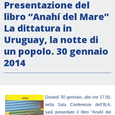
Attività istituzionali
Presentazione del
Segreteria Culturale
libro “Anahí del Mare”
Segreteria Socio-economica
La dittatura in
Segreteria Tecnico scientifica
Uruguay, la notte di
Forum PMI
Conferenze Italia-America Latina e Caraibi
un popolo. 30 gennaio
Rete per la promozione dell’uguaglianza di
2014
genere
Borse di Studio
Partnership
COOPERAZIONE
Giovedì 30 gennaio, alle ore 17.00,
nella Sala Conferenze dell’IILA,
Patrimonio culturale
sarà presentato i
l libro “Anahí del