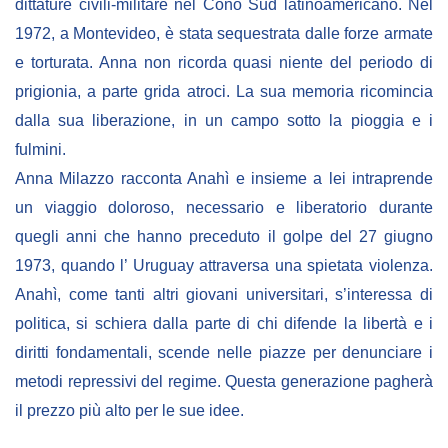
dittature civili-militare nel Cono Sud latinoamericano. N
el
1972, a Montevideo, è stata sequestrata dalle forze armate
BIBLIOTECA
e torturata. Anna non ricorda quasi niente del periodo di
prigionia, a parte grida atroci. La sua memoria ricomincia
Catalogo
dalla sua liberazione, in un campo sotto la pioggia e i
Pubblicazioni
fulmini.
Anna Milazzo racconta Anahì e insieme a lei intraprende
OPPORTUNITÀ
un viaggio doloroso, necessario e liberatorio durante
quegli anni che hanno preceduto il golpe del 27 giugno
Bandi
1973, quando l’ Uruguay attraversa una spietata violenza.
Borse di studio
Anahì, come tanti altri giovani universitari, s’interessa di
politica, si schiera dalla parte di chi difende la libertà e i
Alta Formazione
diritti fondamentali, scende nelle piazze per denunciare i
Albo fornitori
metodi repressivi del regime. Questa generazione pagherà
Contratti/Accordi/Grant
il prezzo più alto per le sue idee.