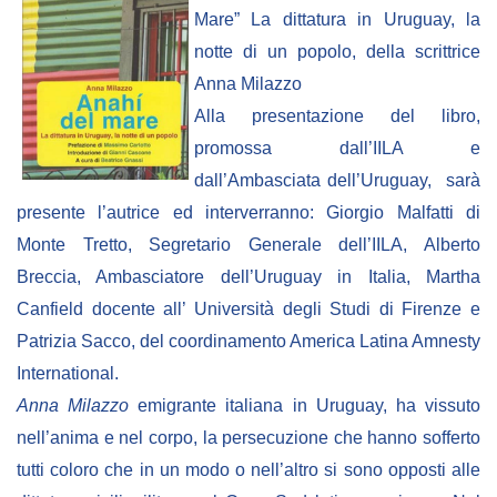
Empowerment socio- economico
Mare” La dittatura in Uruguay, la
notte di un popolo, della scrittrice
Giustizia e Sicurezza
Anna Milazzo
EUROsociAL
Alla presentazione del libro,
EL PAcCTO
promossa dall’IILA e
EUROFRONT
dall’Ambasciata dell’Uruguay, sarà
presente l’autrice ed
interverranno: Giorgio Malfatti di
COPOLAD III
Monte Tretto, Segretario Generale dell’IILA, Alberto
AL-INVEST Verde
Breccia, Ambasciatore dell’Uruguay in Italia, Martha
Canfield docente all’ Università degli Studi di Firenze e
MEDIA
Patrizia Sacco, del coordinamento America Latina Amnesty
International.
Foto
Anna Milazzo
emigrante italiana in Uruguay, ha vissuto
Video
nell’anima e nel corpo, la persecuzione che hanno sofferto
Audio
tutti coloro che in un modo o nell’altro si sono opposti alle