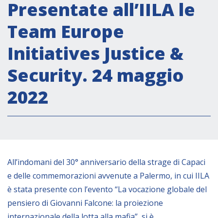
Attività istituzionali
Presentate all’IILA le
Segreteria Culturale
Team Europe
Segreteria Socio-economica
Initiatives Justice &
Segreteria Tecnico scientifica
Security. 24 maggio
Forum PMI
Conferenze Italia-America Latina e Caraibi
2022
Rete per la promozione dell’uguaglianza di
genere
Borse di Studio
Partnership
All’indomani del 30° anniversario della strage di Capaci
e delle commemorazioni avvenute a Palermo, in cui IILA
COOPERAZIONE
è stata presente con l’evento “La vocazione globale del
pensiero di Giovanni Falcone: la proiezione
Patrimonio culturale
internazionale della lotta alla mafia”, si è