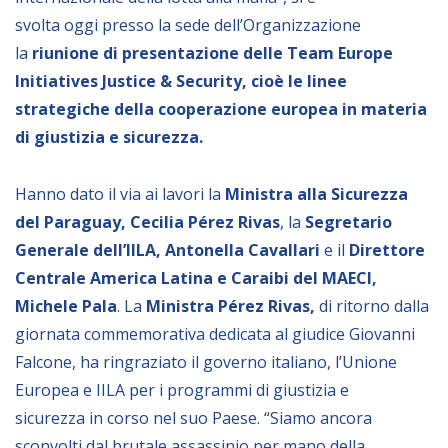
Empowerment socio- economico
svolta oggi presso la sede dell’Organizzazione
Giustizia e Sicurezza
la
riunione di presentazion
e delle Team Europe
Initiatives Justice & Security
, cioè le linee
EUROsociAL
strategiche della cooperazione europea in materia
EL PAcCTO
di giustizia e sicurezza.
EUROFRONT
Hanno dato il via ai lavori la
Ministra alla Sicurezza
COPOLAD III
del Paraguay, Cecilia Pérez Rivas
, la
Segretario
AL-INVEST Verde
Generale dell’IILA, Antonella Cavallari
e il
Direttore
Centrale America Latina e Caraibi del MAECI,
MEDIA
Michele Pala
. La
Ministra Pérez Rivas,
di ritorno dalla
giornata commemorativa dedicata al giudice Giovanni
Foto
Falcone, ha ringraziato il governo italiano, l’Unione
Video
Europea e IILA per i programmi di giustizia e
sicurezza in corso nel suo Paese. “Siamo ancora
Audio
sconvolti dal brutale assassinio per mano della