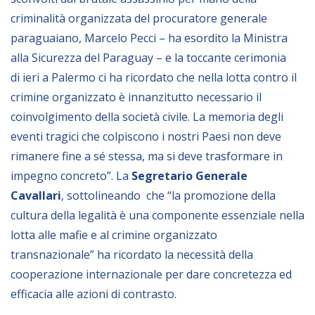
criminalità organizzata del procuratore generale
BIBLIOTECA
paraguaiano, Marcelo Pecci – ha esordito la Ministra
alla Sicurezza del Paraguay – e la toccante cerimonia
Catalogo
di ieri a Palermo ci ha ricordato che nella lotta contro il
Pubblicazioni
crimine organizzato è innanzitutto necessario il
coinvolgimento della società civile. La memoria degli
eventi tragici che colpiscono i nostri Paesi non deve
OPPORTUNITÀ
rimanere fine a sé stessa, ma si deve trasformare in
impegno concreto”. La
Segretario Generale
Bandi
Cavallari
, sottolineando che “la promozione della
Borse di studio
cultura della legalità è una componente essenziale nella
Alta Formazione
lotta alle mafie e al crimine organizzato
transnazionale” ha ricordato la necessità della
Albo fornitori
cooperazione internazionale per dare concretezza ed
Contratti/Accordi/Grant
efficacia alle azioni di contrasto.