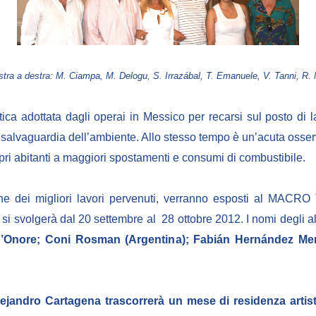
stra a destra: M. Ciampa, M. Delogu, S. Irrazábal, T. Emanuele, V. Tanni, R.
ca adottata dagli operai in Messico per recarsi sul posto di
alvaguardia dell’ambiente. Allo stesso tempo è un’acuta osserv
pri abitanti a maggiori spostamenti e consumi di combustibile.
ne dei migliori lavori pervenuti, verranno esposti al MACRO T
 si svolgerà dal 20 settembre al 28 ottobre 2012. I nomi degli alt
’Onore; Coni Rosman (Argentina); Fabián Hernández Mena
ejandro Cartagena trascorrerà un mese di residenza arti