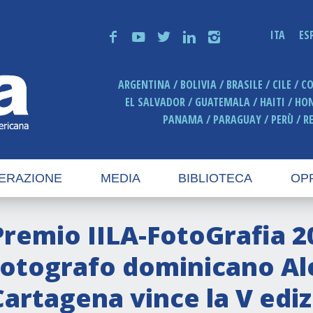
ITA
ES
f
y
t
n
i
ARGENTINA
BOLIVIA
BRASILE
CILE
C
EL SALVADOR
GUATEMALA
HAITI
HO
PANAMA
PARAGUAY
PERÙ
R
ERAZIONE
MEDIA
BIBLIOTECA
OP
Premio IILA-FotoGrafia 20
fotografo dominicano Al
Cartagena vince la V ediz