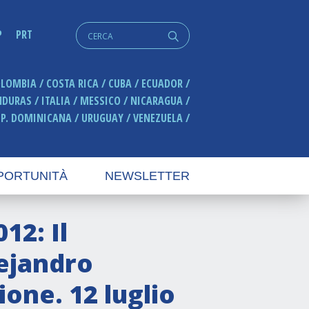
Cerca:
P
PRT
q
OLOMBIA
COSTA RICA
CUBA
ECUADOR
NDURAS
ITALIA
MESSICO
NICARAGUA
EP. DOMINICANA
URUGUAY
VENEZUELA
PORTUNITÀ
NEWSLETTER
12: Il
ejandro
ione. 12 luglio