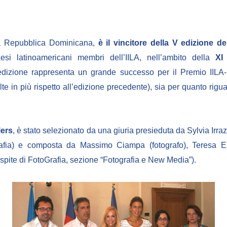
lla Repubblica Dominicana,
è il vincitore della V edizione d
aesi latinoamericani membri dell’IILA, nell’ambito della
XI
izione rappresenta un grande successo per il Premio IILA-Fo
e in più rispetto all’edizione precedente), sia per quanto riguard
lers
, è stato selezionato da una giuria presieduta da Sylvia Irra
Grafia) e composta da Massimo Ciampa (fotografo), Teresa E
 ospite di FotoGrafia, sezione “Fotografia e New Media”).