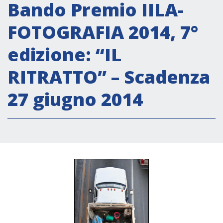
Attività istituzionali
Bando Premio IILA-
Segreteria Culturale
FOTOGRAFIA 2014, 7°
Segreteria Socio-economica
edizione: “IL
Segreteria Tecnico scientifica
RITRATTO” – Scadenza
Forum PMI
Conferenze Italia-America Latina e Caraibi
27 giugno 2014
Rete per la promozione dell’uguaglianza di
genere
Borse di Studio
Partnership
COOPERAZIONE
Patrimonio culturale