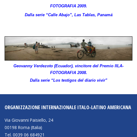
FOTOGRAFIA 2009.
Dalla serie “Calle Abajo”, Las Tablas, Panam
Geovanny Verdezoto (Ecuador), vincitore del Premio IILA-
FOTOGRAFIA 2008.
Dalla serie “Los testigos del diario vivir”
ORGANIZZAZIONE INTERNAZIONALE ITALO-LATINO AMERICANA
Via Giovanni Paisiello, 24
00198 Roma (Italia)
Tel. 0039 06 684921