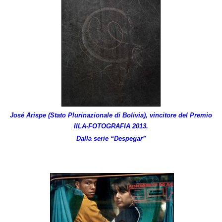
José Arispe (Stato Plurinazionale di Bolivia), vincitore del Premio
IILA-FOTOGRAFIA 2013.
Dalla serie “Despegar”