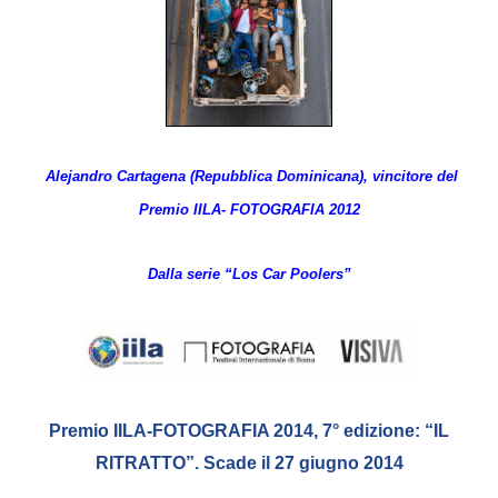
Empowerment socio- economico
Giustizia e Sicurezza
EUROsociAL
EL PAcCTO
EUROFRONT
Alejandro Cartagena (Repubblica Dominicana), vincitore del
Premio IILA- FOTOGRAFIA 2012
COPOLAD III
AL-INVEST Verde
Dalla serie “Los Car Poolers”
MEDIA
Foto
Video
Premio IILA-FOTOGRAFIA 2014, 7° edizione: “IL
RITRATTO”. Scade il 27 giugno 2014
Audio