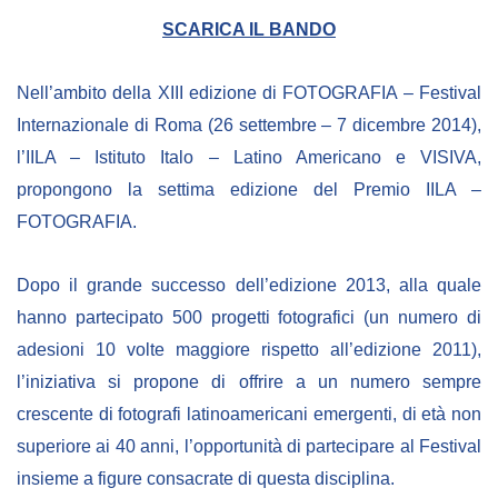
SCARICA IL BANDO
BIBLIOTECA
Nell’ambito della XIII edizione di FOTOGRAFIA – Festival
Catalogo
Internazionale di Roma (26 settembre – 7 dicembre 2014),
Pubblicazioni
l’IILA – Istituto Italo – Latino Americano e VISIVA,
propongono la settima edizione del Premio IILA –
OPPORTUNITÀ
FOTOGRAFIA.
Bandi
Dopo il grande successo dell’edizione 2013, alla quale
hanno partecipato 500 progetti fotografici (un numero di
Borse di studio
adesioni 10 volte maggiore rispetto all’edizione 2011),
Alta Formazione
l’iniziativa si propone di offrire a un numero sempre
Albo fornitori
crescente di fotografi latinoamericani emergenti, di età non
Contratti/Accordi/Grant
superiore ai 40 anni, l’opportunità di partecipare al Festival
insieme a figure consacrate di questa disciplina.