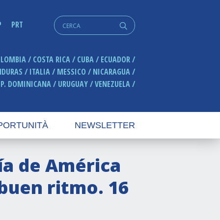
Cerca:
P
PRT
q
OLOMBIA
COSTA RICA
CUBA
ECUADOR
NDURAS
ITALIA
MESSICO
NICARAGUA
EP. DOMINICANA
URUGUAY
VENEZUELA
PORTUNITÀ
NEWSLETTER
ía de América
 buen ritmo. 16