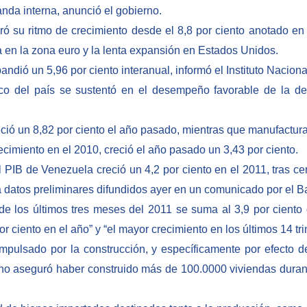
nda interna, anunció el gobierno.
 su ritmo de crecimiento desde el 8,8 por ciento anotado en 
 en la zona euro y la lenta expansión en Estados Unidos.
dió un 5,96 por ciento interanual, informó el Instituto Nacional 
co del país se sustentó en el desempeño favorable de la dem
eció un 8,82 por ciento el año pasado, mientras que manufactura
recimiento en el 2010, creció el año pasado un 3,43 por ciento.
PIB de Venezuela creció un 4,2 por ciento en el 2011, tras cer
 a datos preliminares difundidos ayer en un comunicado por el
de los últimos tres meses del 2011 se suma al 3,9 por cient
r ciento en el año” y “el mayor crecimiento en los últimos 14 t
mpulsado por la construcción, y específicamente por efecto 
rno aseguró haber construido más de 100.0000 viviendas durant