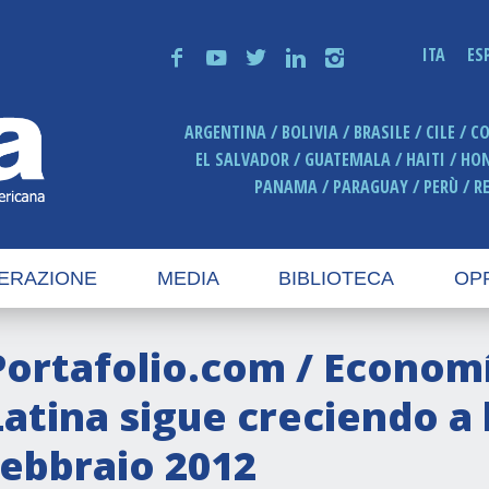
ITA
ES
f
y
t
n
i
ARGENTINA
BOLIVIA
BRASILE
CILE
C
EL SALVADOR
GUATEMALA
HAITI
HO
PANAMA
PARAGUAY
PERÙ
R
ERAZIONE
MEDIA
BIBLIOTECA
OP
Portafolio.com / Econom
Latina sigue creciendo a
febbraio 2012