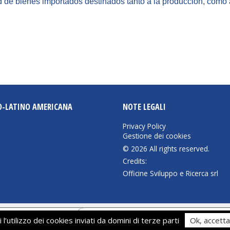
ad de bienes importados destinados tanto a la producción, co
O-LATINO AMERICANA
NOTE LEGALI
Privacy Policy
Gestione dei cookies
© 2026 All rights reserved.
Credits:
Officine Sviluppo e Ricerca srl
iva sulla raccolta
Le tue preferenze relative alla priva
 l’utilizzo dei cookies inviati da domini di terze parti
Ok, accetta