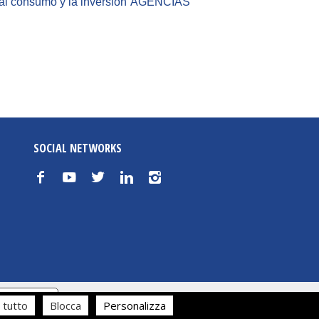
mo al consumo y la inversión”AGENCIAS
SOCIAL NETWORKS
f
y
t
n
i
cy
 tutto
Blocca
Personalizza