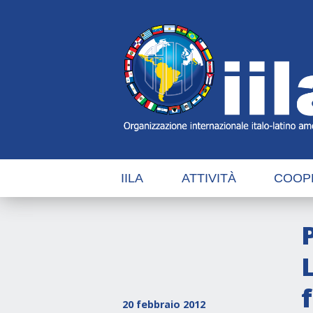
Skip
Main
Navigation
Navigation
IILA
ATTIVITÀ
COOP
20 febbraio 2012