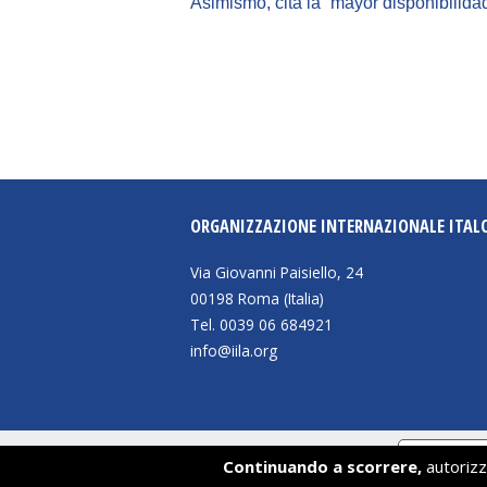
Asimismo, cita la “mayor disponibilid
ORGANIZZAZIONE INTERNAZIONALE ITAL
Via Giovanni Paisiello, 24
00198 Roma (Italia)
Tel. 0039 06 684921
info@iila.org
Informat
Continuando a scorrere,
autorizzi