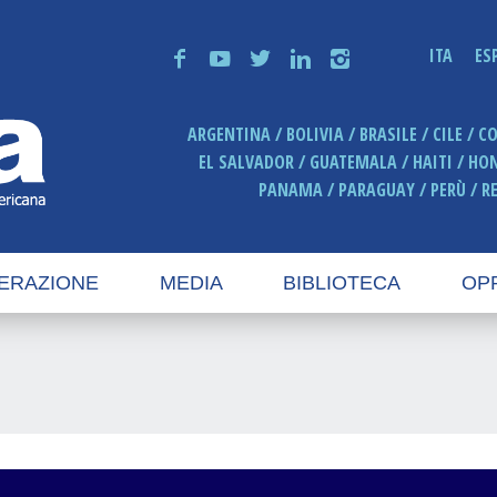
ITA
ES
f
y
t
n
i
ARGENTINA
BOLIVIA
BRASILE
CILE
C
EL SALVADOR
GUATEMALA
HAITI
HO
PANAMA
PARAGUAY
PERÙ
R
ERAZIONE
MEDIA
BIBLIOTECA
OP