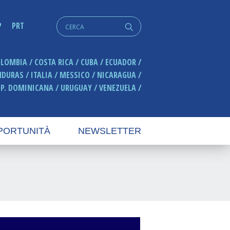
Cerca:
P
PRT
q
OLOMBIA
COSTA RICA
CUBA
ECUADOR
NDURAS
ITALIA
MESSICO
NICARAGUA
EP. DOMINICANA
URUGUAY
VENEZUELA
PORTUNITÀ
NEWSLETTER