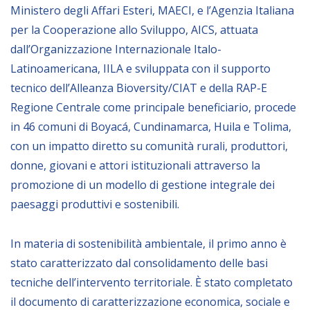
Ministero degli Affari Esteri, MAECI, e l’Agenzia Italiana
BIBLIOTECA
per la Cooperazione allo Sviluppo, AICS, attuata
dall’Organizzazione Internazionale Italo-
Latinoamericana, IILA e sviluppata con il supporto
Catalogo
tecnico dell’Alleanza Bioversity/CIAT e della RAP-E
Pubblicazioni
Regione Centrale come principale beneficiario, procede
in 46 comuni di Boyacá, Cundinamarca, Huila e Tolima,
OPPORTUNITÀ
con un impatto diretto su comunità rurali, produttori,
donne, giovani e attori istituzionali attraverso la
Bandi
promozione di un modello di gestione integrale dei
Borse di studio
paesaggi produttivi e sostenibili.
Alta Formazione
In materia di sostenibilità ambientale, il primo anno è
Albo fornitori
stato caratterizzato dal consolidamento delle basi
Contratti/Accordi/Grant
tecniche dell’intervento territoriale. È stato completato
il documento di caratterizzazione economica, sociale e