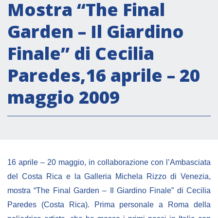
Attività istituzionali
Mostra “The Final
Segreteria Culturale
Garden – Il Giardino
Segreteria Socio-economica
Finale” di Cecilia
Segreteria Tecnico scientifica
Paredes,16 aprile – 20
Forum PMI
Conferenze Italia-America Latina e Caraibi
maggio 2009
Rete per la promozione dell’uguaglianza di
genere
Borse di Studio
Partnership
16 aprile – 20 maggio, in collaborazione con l’Ambasciata
del Costa Rica e la Galleria Michela Rizzo di Venezia,
COOPERAZIONE
mostra “The Final Garden – Il Giardino Finale” di Cecilia
Paredes (Costa Rica). Prima personale a Roma della
Patrimonio culturale