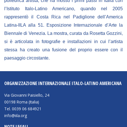
poliedrica artista, che ha mosso i primi passi in Italia con
Empowerment socio- economico
l’Istituto Italo-Latino Americano, quando nel 2005
Giustizia e Sicurezza
rappresentò il Costa Rica nel Padiglione dell’America
EUROsociAL
Latina-IILA alla 51. Esposizione Internazionale d’Arte la
Biennale di Venezia. La mostra, curata da Rosetta Gozzini,
EL PAcCTO
si è articolata in fotografie e installazioni in cui l’artista
EUROFRONT
stessa ha creato una fusione del proprio essere con il
COPOLAD III
paesaggio circostante.
AL-INVEST Verde
ORGANIZZAZIONE INTERNAZIONALE ITALO-LATINO AMERICANA
MEDIA
Via Giovanni Paisiello, 24
Foto
00198 Roma (Italia)
Tel. 0039 06 684921
Video
info@iila.org
Audio
NOTE LEGALI