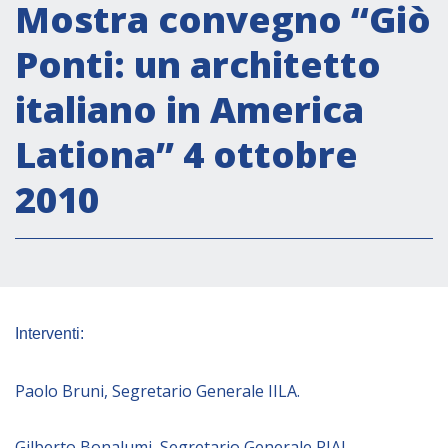
Attività istituzionali
Mostra convegno “Giò
Segreteria Culturale
Ponti: un architetto
Segreteria Socio-economica
italiano in America
Segreteria Tecnico scientifica
Lationa” 4 ottobre
Forum PMI
Conferenze Italia-America Latina e Caraibi
2010
Rete per la promozione dell’uguaglianza di
genere
Borse di Studio
Partnership
Interventi:
COOPERAZIONE
Paolo Bruni, Segretario Generale IILA.
Patrimonio culturale
Gilberto Bonalumi, Segretario Generale RIAL.