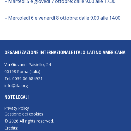
– Martedì 5 e giovedì 7 ottobre: dalle 9.00 alle 17.30
BIBLIOTECA
– Mercoledì 6 e venerdì 8 ottobre: dalle 9.00 alle 14.00
Catalogo
Pubblicazioni
ORGANIZZAZIONE INTERNAZIONALE ITALO-LATINO AMERICANA
OPPORTUNITÀ
Via Giovanni Paisiello, 24
00198 Roma (Italia)
Bandi
Tel. 0039 06 684921
Borse di studio
info@iila.org
Alta Formazione
NOTE LEGALI
Albo fornitori
Privacy Policy
Gestione dei cookies
Contratti/Accordi/Grant
© 2026 All rights reserved.
Credits: