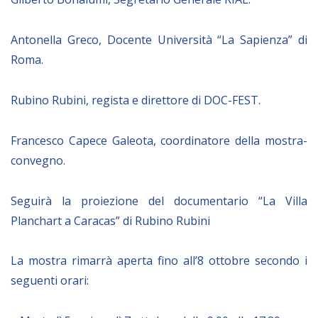
Empowerment socio- economico
Giustizia e Sicurezza
Antonella Greco, Docente Università “La Sapienza” di
Roma.
EUROsociAL
EL PAcCTO
Rubino Rubini, regista e direttore di DOC-FEST.
EUROFRONT
COPOLAD III
Francesco Capece Galeota, coordinatore della mostra-
convegno.
AL-INVEST Verde
Seguirà la proiezione del documentario “La Villa
MEDIA
Planchart a Caracas” di Rubino Rubini
Foto
La mostra rimarrà aperta fino all’8 ottobre secondo i
Video
seguenti orari:
Audio