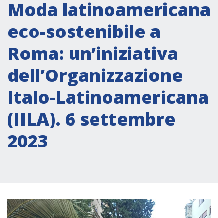
Attività istituzionali
Moda latinoamericana
Segreteria Culturale
eco-sostenibile a
Segreteria Socio-economica
Roma: un’iniziativa
Segreteria Tecnico scientifica
dell’Organizzazione
Forum PMI
Conferenze Italia-America Latina e Caraibi
Italo-Latinoamericana
Rete per la promozione dell’uguaglianza di
(IILA). 6 settembre
genere
Borse di Studio
2023
Partnership
COOPERAZIONE
Patrimonio culturale