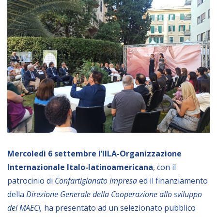
Empowerment socio- economico
Giustizia e Sicurezza
EUROsociAL
EL PAcCTO
EUROFRONT
COPOLAD III
AL-INVEST Verde
MEDIA
Mercoledì 6 settembre
l’IILA-Organizzazione
Internazionale Italo-latinoamericana
, con il
Foto
patrocinio di
Confartigianato Impresa
ed il finanziamento
Video
della
Direzione Generale della Cooperazione allo sviluppo
Audio
del MAECI,
ha presentato ad un selezionato pubblico