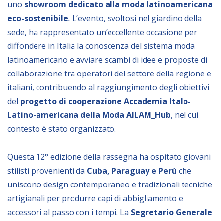
uno
showroom dedicato alla moda latinoamericana
eco-sostenibile
.
L’evento, svoltosi nel giardino della
BIBLIOTECA
sede, ha rappresentato un’eccellente occasione per
diffondere in Italia la conoscenza del sistema moda
Catalogo
latinoamericano e avviare scambi di idee e proposte di
Pubblicazioni
collaborazione tra operatori del settore della regione e
italiani, contribuendo al raggiungimento degli obiettivi
OPPORTUNITÀ
del
progetto di cooperazione Accademia Italo-
Latino-americana della Moda AILAM_Hub
, nel cui
Bandi
contesto è stato organizzato.
Borse di studio
Questa 12° edizione della rassegna ha ospitato giovani
Alta Formazione
stilisti provenienti da
Cuba, Paraguay e Perù
che
Albo fornitori
uniscono design contemporaneo e tradizionali tecniche
Contratti/Accordi/Grant
artigianali per produrre capi di abbigliamento e
accessori al passo con i tempi. La
Segretario Generale