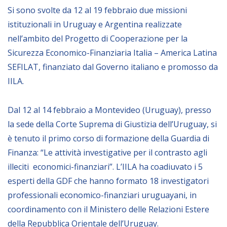
Empowerment socio- economico
Si sono svolte da 12 al 19 febbraio due missioni
istituzionali in Uruguay e Argentina realizzate
Giustizia e Sicurezza
nell’ambito del Progetto di Cooperazione per la
EUROsociAL
Sicurezza Economico-Finanziaria Italia – America Latina
EL PAcCTO
SEFILAT, finanziato dal Governo italiano e promosso da
EUROFRONT
IILA.
COPOLAD III
Dal 12 al 14 febbraio a Montevideo (Uruguay), presso
AL-INVEST Verde
la sede della Corte Suprema di Giustizia dell’Uruguay, si
è tenuto il primo corso di formazione della Guardia di
MEDIA
Finanza: “Le attività investigative per il contrasto agli
illeciti economici-finanziari”. L’IILA ha coadiuvato i 5
Foto
esperti della GDF che hanno formato 18 investigatori
professionali economico-finanziari uruguayani, in
Video
coordinamento con il Ministero delle Relazioni Estere
Audio
della Repubblica Orientale dell’Uruguay.