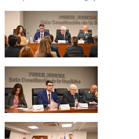
BIBLIOTECA
Catalogo
Pubblicazioni
OPPORTUNITÀ
Bandi
Borse di studio
Alta Formazione
Albo fornitori
Contratti/Accordi/Grant