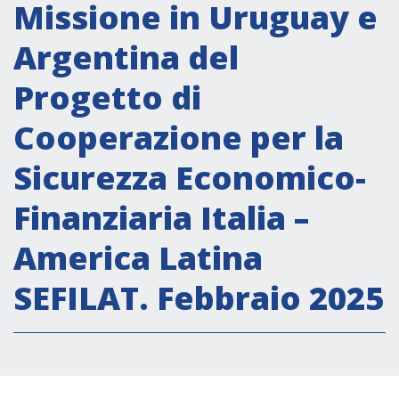
Attività istituzionali
Missione in Uruguay e
Segreteria Culturale
Argentina del
Segreteria Socio-economica
Progetto di
Segreteria Tecnico scientifica
Cooperazione per la
Forum PMI
Conferenze Italia-America Latina e Caraibi
Sicurezza Economico-
Rete per la promozione dell’uguaglianza di
Finanziaria Italia –
genere
Borse di Studio
America Latina
Partnership
SEFILAT. Febbraio 2025
COOPERAZIONE
Patrimonio culturale