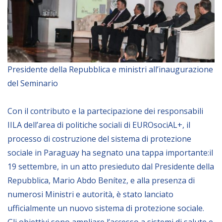
Empowerment socio- economico
Giustizia e Sicurezza
EUROsociAL
EL PAcCTO
Presidente della Repubblica e ministri all’inaugurazione
EUROFRONT
del Seminario
COPOLAD III
Con il contributo e la partecipazione dei responsabili
AL-INVEST Verde
IILA dell’area di politiche sociali di EUROsociAL+, il
processo di costruzione del sistema di protezione
MEDIA
sociale in Paraguay ha segnato una tappa importante:il
19 settembre, in un atto presieduto dal Presidente della
Foto
Repubblica, Mario Abdo Benítez, e alla presenza di
Video
numerosi Ministri e autorità, è stato lanciato
ufficialmente un nuovo sistema di protezione sociale.
Audio