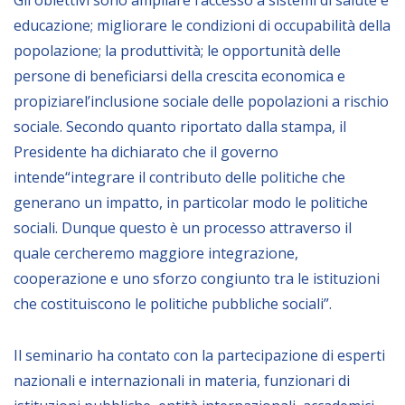
Gli obiettivi sono ampliare l’accesso a sistemi di salute e
educazione; migliorare le condizioni di occupabilità della
BIBLIOTECA
popolazione; la produttività; le opportunità delle
persone di beneficiarsi della crescita economica e
Catalogo
propiziarel’inclusione sociale delle popolazioni a rischio
Pubblicazioni
sociale. Secondo quanto riportato dalla stampa, il
Presidente ha dichiarato che il governo
intende“integrare il contributo delle politiche che
OPPORTUNITÀ
generano un impatto, in particolar modo le politiche
sociali. Dunque questo è un processo attraverso il
Bandi
quale cercheremo maggiore integrazione,
Borse di studio
cooperazione e uno sforzo congiunto tra le istituzioni
Alta Formazione
che costituiscono le politiche pubbliche sociali”.
Albo fornitori
Il seminario ha contato con la partecipazione di esperti
Contratti/Accordi/Grant
nazionali e internazionali in materia, funzionari di